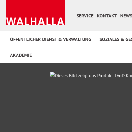
 Hauptinhalt springen
Zur Suche springen
Zur Hauptnavigation springen
SERVICE
KONTAKT
NEWS
ÖFFENTLICHER DIENST & VERWALTUNG
SOZIALES & GE
AKADEMIE
Bildergalerie überspringen