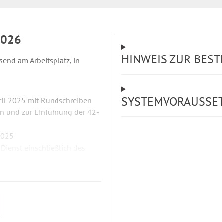
2026
HINWEIS ZUR BES
end am Arbeitsplatz, in
SYSTEMVORAUSSE
pril 2025 mit Rundschreiben
 und zur Einführung der 42-
2025
Dienst einschließlich des
erungen), Sparkassen,
nrichtungen, Flughäfen
Ärzte an kommunalen
wie des