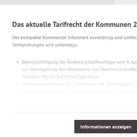
Das aktuelle Tarifrecht der Kommunen 
Der kompakte Kommentar informiert zuverlässig und umfass
Verhandlungen und unterwegs.
Berücksichtigung der Änderungstarifverträge vom 6. A
zur Neuregelung der Übernahme von Nachwuchskräften
Stunden-Woche auf freiwilliger Basis
Schwerpunktbeitrag zur Umsetzung der Tarifeinigung 
Kommentierung des Tarifvertrages für den öffentlichen 
Überleitungstarifvertrages
Tariftexte der Besonderen Teile Verwaltung (mit Erläut
Entsorgung, Krankenhäuser, Pflege- und Betreuungsei
Entgeltordnung (VKA) mit ausführlicher Einführung
Informationen anzeigen
Kommentierung des Tarifvertrages für Ärztinnen und 
Krankenhäusern zwischen VKA und Marburger Bund so