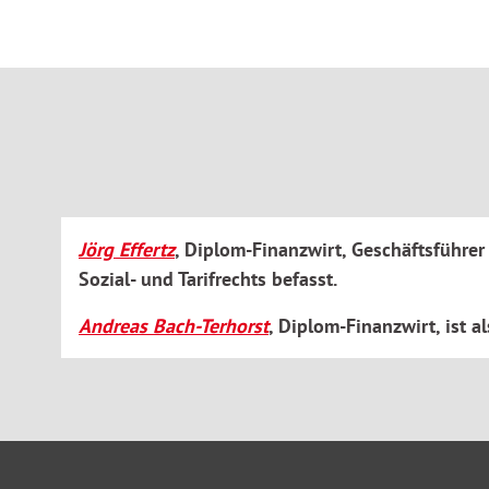
Überleitungstarifvertrages mit Verhandlungsergebnis 
Tarifliche Regelungen für Auszubildende, Studierende,
Tarifverträge zum Fahrradleasing, zur Entgeltumwandl
zu flexiblen Arbeitszeitregelungen für ältere Beschäftig
Praktische Erläuterungen zu den Tarifvorschriften, wichtige
Gesetzestexte sowie Musterverträge unterstützen Sie bei d
des Tarifrechts.
Jörg Effertz
, Diplom-Finanzwirt, Geschäftsführer
Zielgruppe:
Sozial- und Tarifrechts befasst.
Andreas Bach-Terhorst
, Diplom-Finanzwirt, ist 
Der Kommentar bietet eine zuverlässige Orientierungshilfe fü
Tarifangestellte des öffentlichen Dienstes (TVöD VKA), Mitarb
Personalverwaltungen bei kommunalen Behörden, Einricht
Personal- und Betriebsräte, Verbands- und Gewerkschaftsvert
und Fachanwälte für Arbeits- und Sozialrecht.