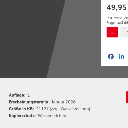
49,95
inkl. MwSt., e
Fragen zu Zah
Produkt
Auflage:
1
Erscheinungstermin:
Januar 2026
Größe in KB:
31127 (zzgl. Wasserzeichen)
Kopierschutz:
Wasserzeichen