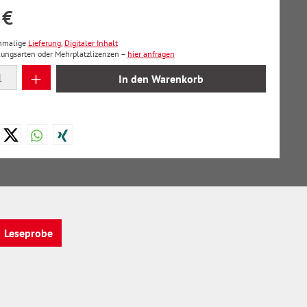
 €
inmalige
Lieferung
,
Digitaler Inhalt
lungsarten oder Mehrplatzlizenzen –
hier anfragen
 Anzahl: Gib den gewünschten Wert ein oder
In den Warenkorb
Leseprobe