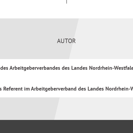
vom 13. Januar 2025
 Schüler und Praktikanten
ung, zur Altersversorgung und
te
AUTOR
 Urteile, angrenzende
er rechtssicheren Anwendung
 des Arbeitgeberverbandes des Landes Nordrhein-Westfalen, 
als Referent im Arbeitgeberverband des Landes Nordrhein-W
r Personalleiter,
eiter in
ungen und Betrieben,
reter, Richter, Rechtsanwälte