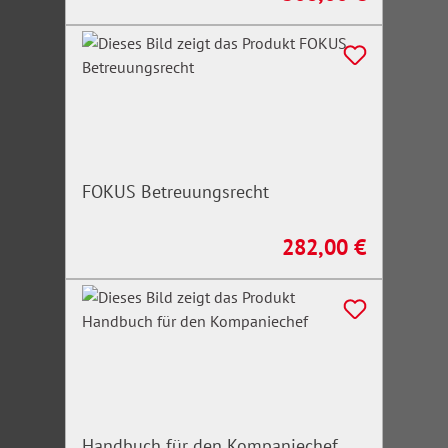
FOKUS Betreuungsrecht
282,00 €
Regulärer Preis:
Handbuch für den Kompaniechef