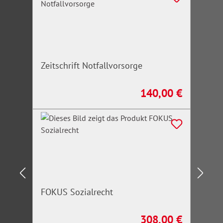
Zeitschrift Notfallvorsorge
140,00 €
Regulärer Preis:
FOKUS Sozialrecht
308,00 €
Regulärer Preis: