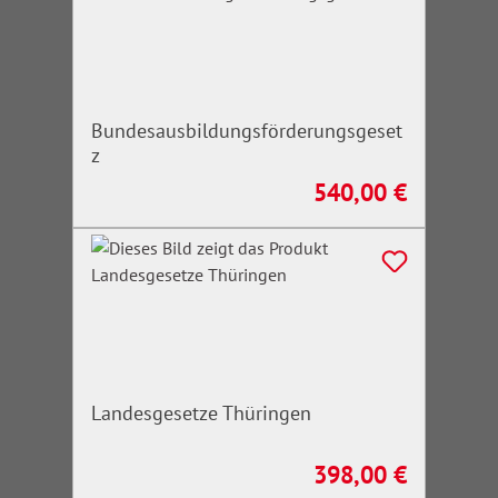
Bundesausbildungsförderungsgeset
z
540,00 €
Regulärer Preis:
Landesgesetze Thüringen
398,00 €
Regulärer Preis: