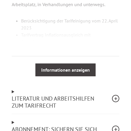
Arbeitsplatz, in Verhandlungen und unterwegs.
Berücksichtigung der Tarifeinigung vom 22. April
2023
Tarifvertrag Inflationsausgleich mit
Durchführungshinweisen
Schwerpunktbeitrag zur Tarifrunde 2023
Kommentierung des Tarifvertrages für den
öffentlichen Dienst einschließlich des
Überleitungstarifvertrages
Informationen anzeigen
Tariftexte der Besonderen Teile Verwaltung (mit
Erläuterungen), Sparkassen, Entsorgung,
Krankenhäuser, Pflege- und
LITERATUR UND ARBEITSHILFEN
Betreuungseinrichtungen, Flughäfen
ZUM TARIFRECHT
Entgeltordnung (VKA) mit ausführlicher
Einführung
Kommentierung des Tarifvertrages für Ärztinnen
und Ärzte an kommunalen Krankenhäusern
ABONNEMENT: SICHERN SIE SICH