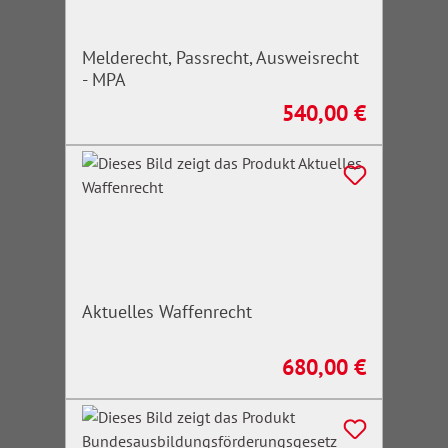
Melderecht, Passrecht, Ausweisrecht
- MPA
540,00 €
Regulärer Preis:
Aktuelles Waffenrecht
680,00 €
Regulärer Preis: