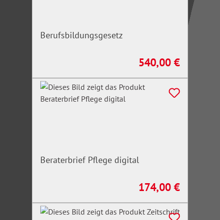
Berufsbildungsgesetz
540,00 €
Regulärer Preis:
Beraterbrief Pflege digital
174,00 €
Regulärer Preis: