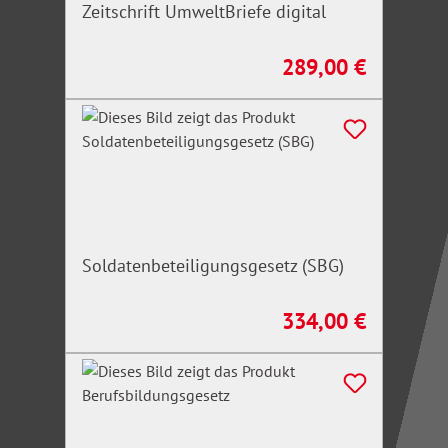
Zeitschrift UmweltBriefe digital
289,00 €
Regulärer Preis:
Soldatenbeteiligungsgesetz (SBG)
334,00 €
Regulärer Preis: