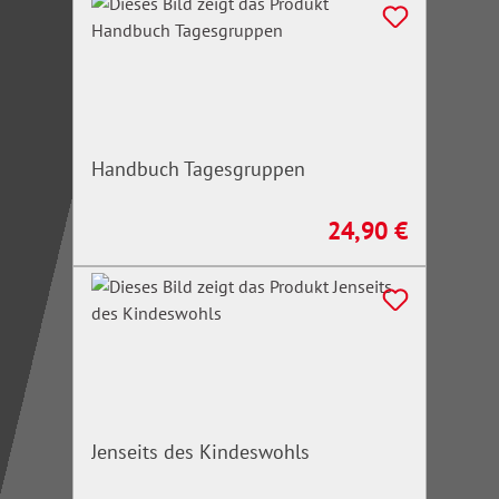
Handbuch Tagesgruppen
24,90 €
Regulärer Preis:
Jenseits des Kindeswohls