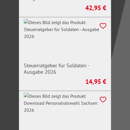
42,95 €
Regulärer Preis:
Steuerratgeber für Soldaten -
Ausgabe 2026
14,95 €
Regulärer Preis: