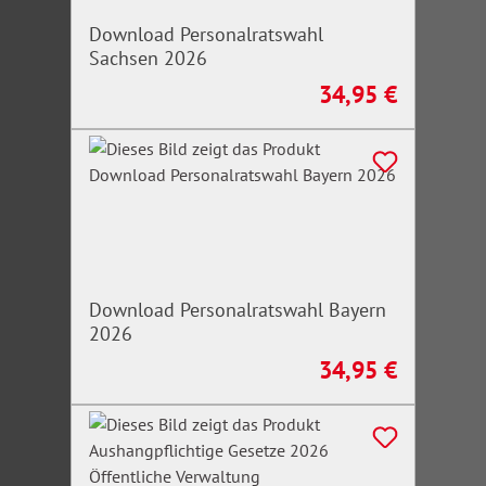
Download Personalratswahl
Sachsen 2026
34,95 €
Regulärer Preis:
Download Personalratswahl Bayern
2026
34,95 €
Regulärer Preis: