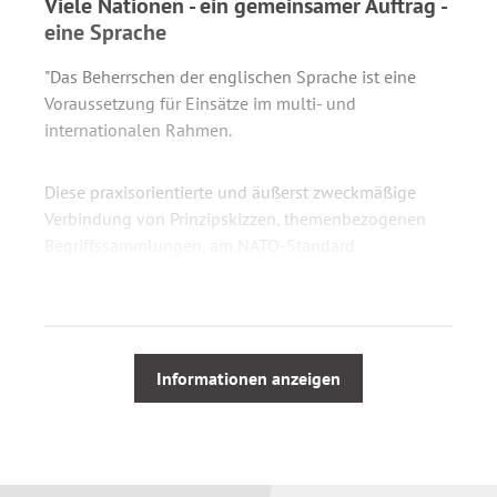
Viele Nationen - ein gemeinsamer Auftrag -
eine Sprache
"Das Beherrschen der englischen Sprache ist eine
Voraussetzung für Einsätze im multi- und
internationalen Rahmen.
Diese praxisorientierte und äußerst zweckmäßige
Verbindung von Prinzipskizzen, themenbezogenen
Begriffssammlungen, am NATO-Standard
ausgerichteten Abläufen, Befehlsschemen,
Abkürzungen und taktischen Zeichen leistet auch
dem weniger Geübten im militärischen
Führungsprozess ausgezeichnete Hilfe."
General a.D.
Dr. Klaus Reinhardt, ehemaliger Befehlshaber der
Informationen anzeigen
NATO-Landstreitkräfte Europa Mitte
"Die multinationale Herausforderung gegenwärtiger
und zukünftiger Einsätze erfordert eine intensive,