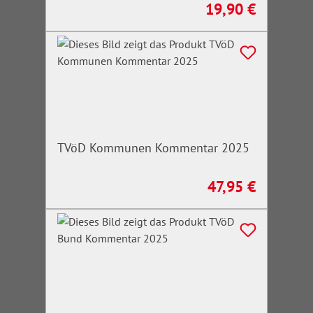
19,90 €
Regulärer Preis:
TVöD Kommunen Kommentar 2025
47,95 €
Regulärer Preis: