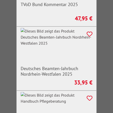
TVöD Bund Kommentar 2025
47,95 €
Regulärer Preis:
Deutsches Beamten-Jahrbuch
Nordrhein-Westfalen 2025
33,95 €
Regulärer Preis: