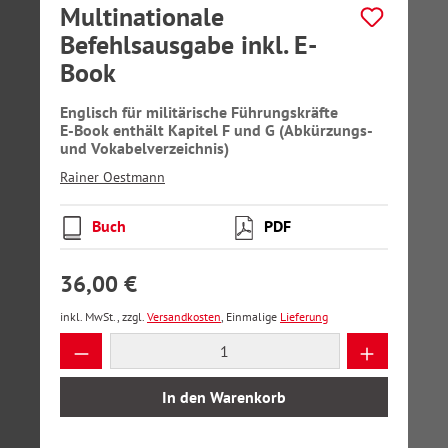
Multinationale
Befehlsausgabe inkl. E-
Book
Englisch für militärische Führungskräfte
E-Book enthält Kapitel F und G (Abkürzungs-
und Vokabelverzeichnis)
Rainer Oestmann
Buch
PDF
36,00 €
inkl. MwSt., zzgl.
Versandkosten
, Einmalige
Lieferung
Produkt Anzahl: Gib den gewünschten Wer
In den Warenkorb