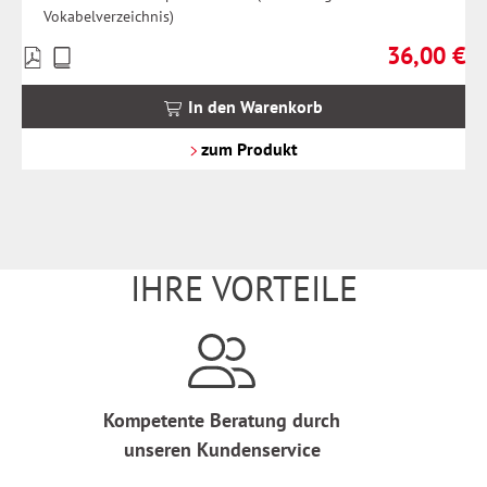
Vokabelverzeichnis)
36,00 €
Preise
Regulärer Pr
inkl.
MwSt.
In den Warenkorb
zzgl.
Versandkosten
zum Produkt
IHRE VORTEILE
Kompetente Beratung durch
unseren Kundenservice