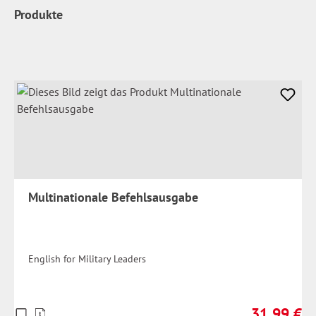
Produkte
Multinationale Befehlsausgabe
English for Military Leaders
31,99 €
Preise
Regulärer Pr