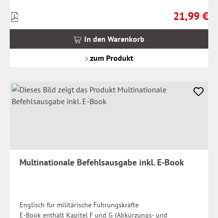
21,99 €
Preise
Regulärer Pr
inkl.
MwSt.
In den Warenkorb
zzgl.
Versandkosten
zum Produkt
Multinationale Befehlsausgabe inkl. E-Book
Englisch für militärische Führungskräfte
E-Book enthält Kapitel F und G (Abkürzungs- und