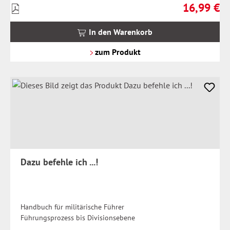
16,99 €
Preise
Regulärer Pr
inkl.
MwSt.
In den Warenkorb
zzgl.
Versandkosten
zum Produkt
Dazu befehle ich ...!
Handbuch für militärische Führer
Führungsprozess bis Divisionsebene