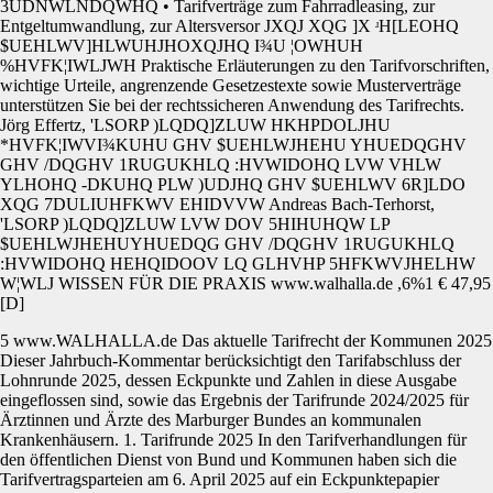
3UDNWLNDQWHQ • Tarifverträge zum Fahrradleasing, zur
Entgeltumwandlung, zur Altersversor JXQJ XQG ]X ʴH[LEOHQ
$UEHLWV]HLWUHJHOXQJHQ I¾U ¦OWHUH
%HVFK¦IWLJWH Praktische Erläuterungen zu den Tarifvorschriften,
wichtige Urteile, angrenzende Gesetzestexte sowie Musterverträge
unterstützen Sie bei der rechtssicheren Anwendung des Tarifrechts.
Jörg Effertz, 'LSORP )LQDQ]ZLUW HKHPDOLJHU
*HVFK¦IWVI¾KUHU GHV $UEHLWJHEHU YHUEDQGHV
GHV /DQGHV 1RUGUKHLQ :HVWIDOHQ LVW VHLW
YLHOHQ -DKUHQ PLW )UDJHQ GHV $UEHLWV 6R]LDO
XQG 7DULIUHFKWV EHIDVVW Andreas Bach-Terhorst,
'LSORP )LQDQ]ZLUW LVW DOV 5HIHUHQW LP
$UEHLWJHEHUYHUEDQG GHV /DQGHV 1RUGUKHLQ
:HVWIDOHQ HEHQIDOOV LQ GLHVHP 5HFKWVJHELHW
W¦WLJ WISSEN FÜR DIE PRAXIS www.walhalla.de ,6%1 € 47,95
[D]
5 www.WALHALLA.de Das aktuelle Tarifrecht der Kommunen 2025
Dieser Jahrbuch-Kommentar berücksichtigt den Tarifabschluss der
Lohnrunde 2025, dessen Eckpunkte und Zahlen in diese Ausgabe
eingeflossen sind, sowie das Ergebnis der Tarifrunde 2024/2025 für
Ärztinnen und Ärzte des Marburger Bundes an kommunalen
Krankenhäusern. 1. Tarifrunde 2025 In den Tarifverhandlungen für
den öffentlichen Dienst von Bund und Kommunen haben sich die
Tarifvertragsparteien am 6. April 2025 auf ein Eckpunktepapier