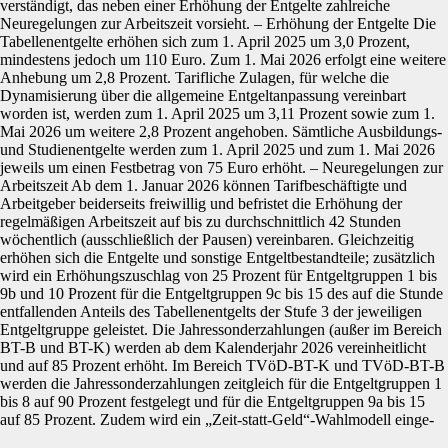
verständigt, das neben einer Erhöhung der Entgelte zahlreiche
Neuregelungen zur Arbeitszeit vorsieht. – Erhöhung der Entgelte Die
Tabellenentgelte erhöhen sich zum 1. April 2025 um 3,0 Prozent,
mindestens jedoch um 110 Euro. Zum 1. Mai 2026 erfolgt eine weitere
Anhebung um 2,8 Prozent. Tarifliche Zulagen, für welche die
Dynamisierung über die allgemeine Entgeltanpassung vereinbart
worden ist, werden zum 1. April 2025 um 3,11 Prozent sowie zum 1.
Mai 2026 um weitere 2,8 Prozent angehoben. Sämtliche Ausbildungs-
und Studienentgelte werden zum 1. April 2025 und zum 1. Mai 2026
jeweils um einen Festbetrag von 75 Euro erhöht. – Neuregelungen zur
Arbeitszeit Ab dem 1. Januar 2026 können Tarifbeschäftigte und
Arbeitgeber beiderseits freiwillig und befristet die Erhöhung der
regelmäßigen Arbeitszeit auf bis zu durchschnittlich 42 Stunden
wöchentlich (ausschließlich der Pausen) vereinbaren. Gleichzeitig
erhöhen sich die Entgelte und sonstige Entgeltbestandteile; zusätzlich
wird ein Erhöhungszuschlag von 25 Prozent für Entgeltgruppen 1 bis
9b und 10 Prozent für die Entgeltgruppen 9c bis 15 des auf die Stunde
entfallenden Anteils des Tabellenentgelts der Stufe 3 der jeweiligen
Entgeltgruppe geleistet. Die Jahressonderzahlungen (außer im Bereich
BT-B und BT-K) werden ab dem Kalenderjahr 2026 vereinheitlicht
und auf 85 Prozent erhöht. Im Bereich TVöD-BT-K und TVöD-BT-B
werden die Jahressonderzahlungen zeitgleich für die Entgeltgruppen 1
bis 8 auf 90 Prozent festgelegt und für die Entgeltgruppen 9a bis 15
auf 85 Prozent. Zudem wird ein „Zeit-statt-Geld“-Wahlmodell einge-