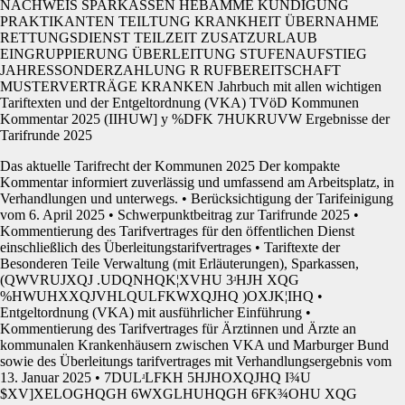
NACHWEIS SPARKASSEN HEBAMME KÜNDIGUNG
PRAKTIKANTEN TEILTUNG KRANKHEIT ÜBERNAHME
RETTUNGSDIENST TEILZEIT ZUSATZURLAUB
EINGRUPPIERUNG ÜBERLEITUNG STUFENAUFSTIEG
JAHRESSONDERZAHLUNG R RUFBEREITSCHAFT
MUSTERVERTRÄGE KRANKEN Jahrbuch mit allen wichtigen
Tariftexten und der Entgeltordnung (VKA) TVöD Kommunen
Kommentar 2025 (IIHUW] y %DFK 7HUKRUVW Ergebnisse der
Tarifrunde 2025
Das aktuelle Tarifrecht der Kommunen 2025 Der kompakte
Kommentar informiert zuverlässig und umfassend am Arbeitsplatz, in
Verhandlungen und unterwegs. • Berücksichtigung der Tarifeinigung
vom 6. April 2025 • Schwerpunktbeitrag zur Tarifrunde 2025 •
Kommentierung des Tarifvertrages für den öffentlichen Dienst
einschließlich des Überleitungstarifvertrages • Tariftexte der
Besonderen Teile Verwaltung (mit Erläuterungen), Sparkassen,
(QWVRUJXQJ .UDQNHQK¦XVHU 3ʴHJH XQG
%HWUHXXQJVHLQULFKWXQJHQ )OXJK¦IHQ •
Entgeltordnung (VKA) mit ausführlicher Einführung •
Kommentierung des Tarifvertrages für Ärztinnen und Ärzte an
kommunalen Krankenhäusern zwischen VKA und Marburger Bund
sowie des Überleitungs tarifvertrages mit Verhandlungsergebnis vom
13. Januar 2025 • 7DULʴLFKH 5HJHOXQJHQ I¾U
$XV]XELOGHQGH 6WXGLHUHQGH 6FK¾OHU XQG