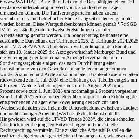
6 www.WALHALLA.de führt, bei dem die Beschäftigten einen Teil
der Jahressonderzahlung im Wert von bis zu drei freien Tagen
umtauschen können. Die Tarifvertragsparteien haben zudem
vereinbart, dass auf betrieblicher Ebene Langzeitkonten eingerichtet
werden können. Diese Wertguthabenkonten können gemäß § 7c SGB
IV für vollständige oder teilweise Freistellungen von der
Arbeitsleistung genutzt werden. Ein Sonderbeitrag beinhaltet eine
ausführliche Darstellung der Tarifrunde 2025. 2. Tarifrunde 2024/2025
zum TV-Ärzte/VKA Nach mehreren Verhandlungsrunden konnten
sich am 13. Januar 2025 die Ärztegewerkschaft Marburger Bund und
die Vereinigung der kommunalen Arbeitgeberverbände auf ein
Sondierungsergebnis einigen, das nach Durchführung einer
Urabstimmung von den Gewerkschaftsmitgliedern angenommen
wurde. Ärztinnen und Ärzte an kommunalen Krankenhäusern erhalten
rückwirkend zum 1. Juli 2024 eine Erhöhung des Tabellenentgelts um
4 Prozent. Weitere Anhebungen sind zum 1. August 2025 um 2
Prozent sowie zum 1. Juni 2026 um nochmalige 2 Prozent vorgesehen.
Zum 1. Juli 2025 erfolgt neben einer überproportionalen Erhöhung der
entsprechenden Zulagen eine Novellierung des Schicht- und
Wechselschichtdienstes, indem die Unterscheidung zwischen ständiger
und nicht ständiger Arbeit in (Wechsel-)Schichtdienst entfällt.
Hingewiesen wird auf die „TVöD Trends 2025“, die einen schnellen
Überblick über die jüngsten Entwicklungen und die aktuelle
Rechtsprechung vermitteln. Eine zusätzliche Arbeitshilfe stellen die
ergänzend abgedruckten gesetzlichen Regelungen dar, wie etwa das