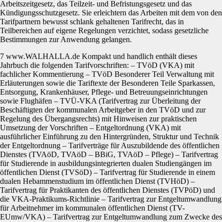
Arbeitszeitgesetz, das Teilzeit- und Befristungsgesetz und das
Kündigungsschutzgesetz. Sie erleichtern das Arbeiten mit dem von den
Tarifpartnern bewusst schlank gehaltenen Tarifrecht, das in
Teilbereichen auf eigene Regelungen verzichtet, sodass gesetzliche
Bestimmungen zur Anwendung gelangen.
7 www.WALHALLA.de Kompakt und handlich enthält dieses
Jahrbuch die folgenden Tarifvorschriften: – TVöD (VKA) mit
fachlicher Kommentierung – TVöD Besonderer Teil Verwaltung mit
Erläuterungen sowie die Tariftexte der Besonderen Teile Sparkassen,
Entsorgung, Krankenhäuser, Pflege- und Betreuungseinrichtungen
sowie Flughäfen – TVÜ-VKA (Tarifvertrag zur Überleitung der
Beschäftigten der kommunalen Arbeitgeber in den TVöD und zur
Regelung des Übergangsrechts) mit Hinweisen zur praktischen
Umsetzung der Vorschriften – Entgeltordnung (VKA) mit
ausführlicher Einführung zu den Hintergründen, Struktur und Technik
der Entgeltordnung – Tarifverträge für Auszubildende des öffentlichen
Dienstes (TVAöD, TVAöD – BBiG, TVAöD – Pflege) – Tarifvertrag
für Studierende in ausbildungsintegrierten dualen Studiengängen im
öffentlichen Dienst (TVSöD) – Tarifvertrag für Studierende in einem
dualen Hebammenstudium im öffentlichen Dienst (TVHöD) –
Tarifvertrag für Praktikanten des öffentlichen Dienstes (TVPöD) und
die VKA-Praktikums-Richtlinie – Tarifvertrag zur Entgeltumwandlung
für Arbeitnehmer im kommunalen öffentlichen Dienst (TV-
EUmw/VKA) – Tarifvertrag zur Entgeltumwandlung zum Zwecke des