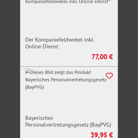
Der Kompaniefeldwebel inkl.
Online-Dienst
77,00 €
Regulärer Preis:
Bayerisches
Personalvertretungsgesetz (BayPVG)
39,95 €
Regulärer Preis: