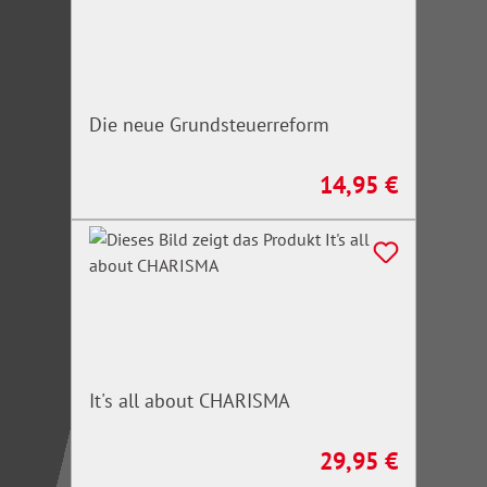
Die neue Grundsteuerreform
14,95 €
Regulärer Preis:
It's all about CHARISMA
29,95 €
Regulärer Preis: