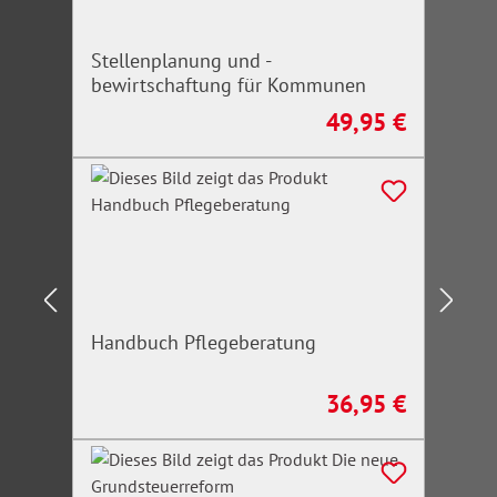
Stellenplanung und -
bewirtschaftung für Kommunen
49,95 €
Regulärer Preis:
Handbuch Pflegeberatung
36,95 €
Regulärer Preis: