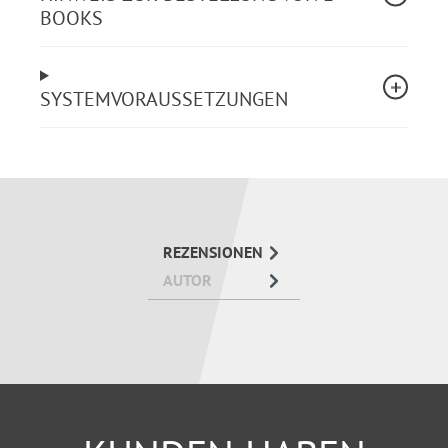
BOOKS
rechtssicher durchsetzen.
SYSTEMVORAUSSETZUNGEN
REZENSIONEN
AUTOR