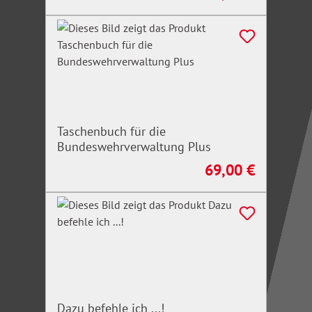
Taschenbuch für die
Bundeswehrverwaltung Plus
69,00 €
Regulärer Preis:
Dazu befehle ich ...!