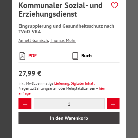
Kommunaler Sozial- und
Erziehungsdienst
Eingruppierung und Gesundheitsschutz nach
TVöD-VKA
Annett Gamisch
,
Thomas Mohr
PDF
Buch
27,99 €
inkl. MwSt., einmalige
Lieferung
,
Digitaler Inhalt
Fragen zu Zahlungsarten oder Mehrplatzlizenzen –
hier
anfragen
Produkt Anzahl: Gib den gewünschten Wer
In den Warenkorb