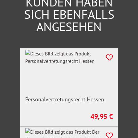
KUNDEN HABEN
SICH EBENFALLS
ANGESEHEN
Produktgalerie überspringen
Personalvertretungsrecht Hessen
49,95 €
Regulärer Preis: