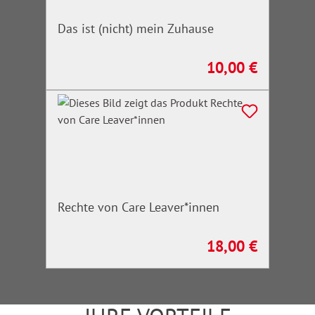
Das ist (nicht) mein Zuhause
10,00 €
Regulärer Preis:
Rechte von Care Leaver*innen
18,00 €
Regulärer Preis: