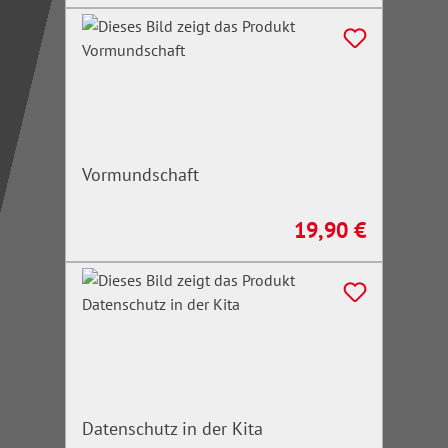
Vormundschaft
19,90 €
Regulärer Preis:
Datenschutz in der Kita