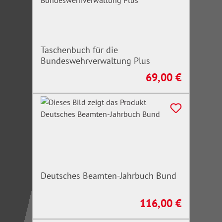
Taschenbuch für die
Bundeswehrverwaltung Plus
69,00 €
Regulärer Preis:
Deutsches Beamten-Jahrbuch Bund
116,00 €
Regulärer Preis: