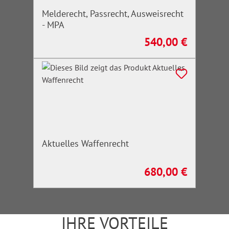
Melderecht, Passrecht, Ausweisrecht
- MPA
540,00 €
Regulärer Preis:
Aktuelles Waffenrecht
680,00 €
Regulärer Preis:
IHRE VORTEILE