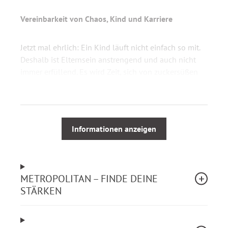
Vereinbarkeit von Chaos, Kind und Karriere
Jetzt mal ehrlich: Ein Kind läuft nicht einfach so mit.
Deshalb ist Elternsein anstrengend und auch nicht
immer erfüllend. Es wird Zeit, sich von zuckersüßen
und pastellfarbenen Illusionen zu verabschieden und
auch die Seiten der Mutterschaft zu thematisieren,
über die niemand so gerne spricht.
Informationen anzeigen
Ja, es gibt sie, die Mütter, die kompromisslos in ihrem
Mamasein aufgehen und dabei glücklich sind. Und es
gibt auch die Mütter, die sechs Wochen nach der
Geburt fokussiert wieder in den Job einsteigen. Doch
METROPOLITAN – FINDE DEINE
dazwischen gibt es sehr, sehr viele Frauen, die weder
STÄRKEN
noch sind. Mütter, die ihre Kinder und ihren Beruf
gleichermaßen lieben und deren innere Zerrissenheit
trotz aller Vereinbarkeitsrhetorik in kein Klischee