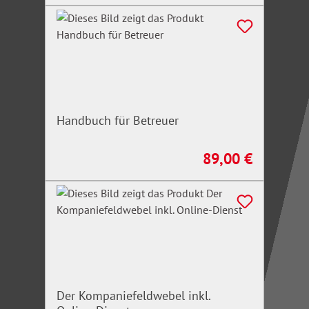
Handbuch für Betreuer
89,00 €
Regulärer Preis:
Der Kompaniefeldwebel inkl.