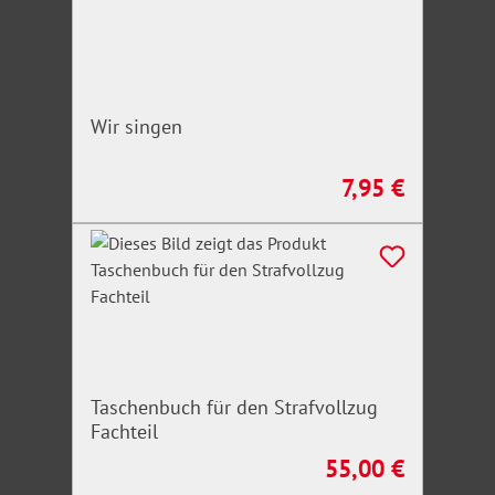
Wir singen
7,95 €
Regulärer Preis:
Taschenbuch für den Strafvollzug
Fachteil
55,00 €
Regulärer Preis: