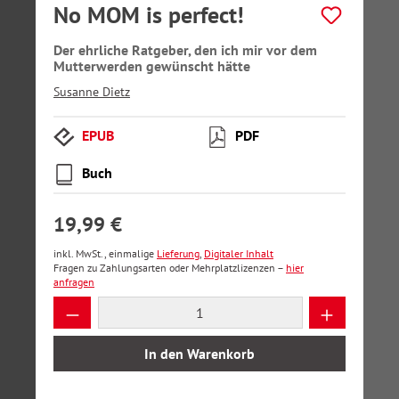
No MOM is perfect!
Der ehrliche Ratgeber, den ich mir vor dem
Mutterwerden gewünscht hätte
Susanne Dietz
EPUB
PDF
Buch
19,99 €
inkl. MwSt., einmalige
Lieferung
,
Digitaler Inhalt
Fragen zu Zahlungsarten oder Mehrplatzlizenzen –
hier
anfragen
Produkt Anzahl: Gib den gewünschten Wer
In den Warenkorb