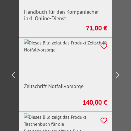
Handbuch für den Kompaniechef
inkl. Online-Dienst
71,00 €
Regulärer Preis:
Zeitschrift Notfallvorsorge
140,00 €
Regulärer Preis: