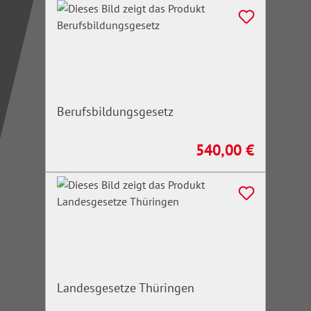
Berufsbildungsgesetz
540,00 €
Regulärer Preis:
Landesgesetze Thüringen