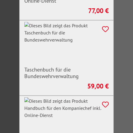
Online-Dienst
77,00 €
Regulärer Preis:
Taschenbuch für die
Bundeswehrverwaltung
59,00 €
Regulärer Preis: