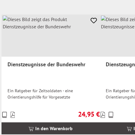
Dienstzeugnisse der Bundeswehr
Dienstzeugn
Ein Ratgeber für Zeitsoldaten - eine
Ein Ratgeber für
Orientierungshilfe für Vorgesetzte
Orientierungshi
24,95 €
Preise
Preise
Regulärer Preis:
inkl.
inkl.
MwSt.
MwSt.
In den Warenkorb
zzgl.
zzgl.