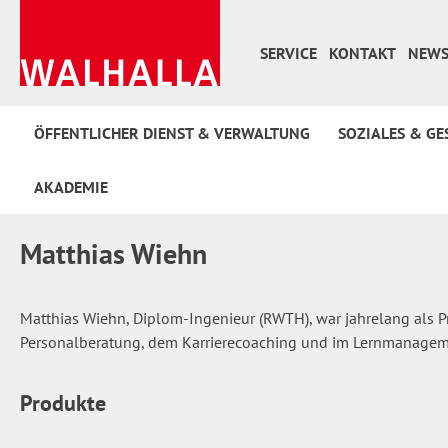
 Hauptinhalt springen
Zur Suche springen
Zur Hauptnavigation springen
SERVICE
KONTAKT
NEWS
ÖFFENTLICHER DIENST & VERWALTUNG
SOZIALES & GE
AKADEMIE
Matthias Wiehn
Matthias Wiehn, Diplom-Ingenieur (RWTH), war jahrelang als Pr
Personalberatung, dem Karrierecoaching und im Lernmanagem
Produkte