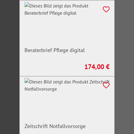
Beraterbrief Pflege digital
174,00 €
Regulärer Preis:
Zeitschrift Notfallvorsorge