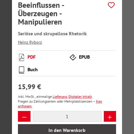
Beeinflussen -
Überzeugen -
Manipulieren
Seriöse und skrupellose Rhetorik
Heinz Ryborz
PDF
EPUB
Buch
15,99 €
inkl. MwSt., einmalige
Lieferung
,
Digitaler Inhalt
Fragen zu Zahlungsarten oder Mehrplatzlizenzen –
hier
anfragen
Produkt Anzahl: Gib den gewünschten Wer
In den Warenkorb