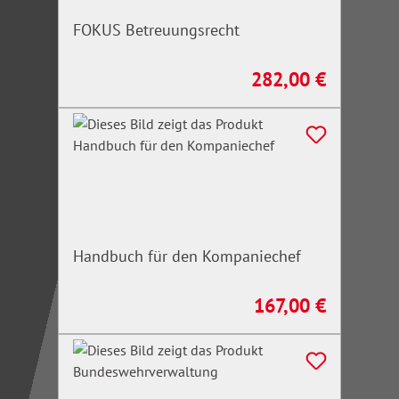
FOKUS Betreuungsrecht
282,00 €
Regulärer Preis:
Handbuch für den Kompaniechef
167,00 €
Regulärer Preis: