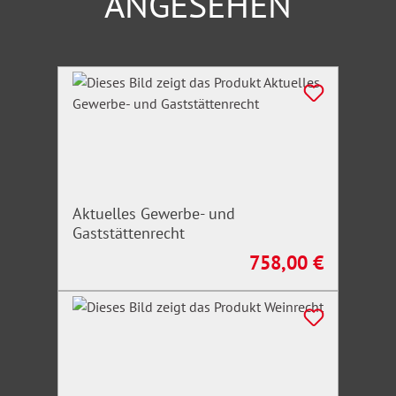
ANGESEHEN
Produktgalerie überspringen
Aktuelles Gewerbe- und
Gaststättenrecht
758,00 €
Regulärer Preis: