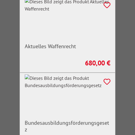
Aktuelles Waffenrecht
680,00 €
Regulärer Preis:
Bundesausbildungsförderungsgeset
z