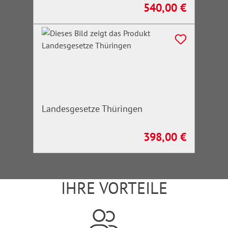
540,00 €
Regulärer Preis:
Landesgesetze Thüringen
398,00 €
Regulärer Preis:
IHRE VORTEILE