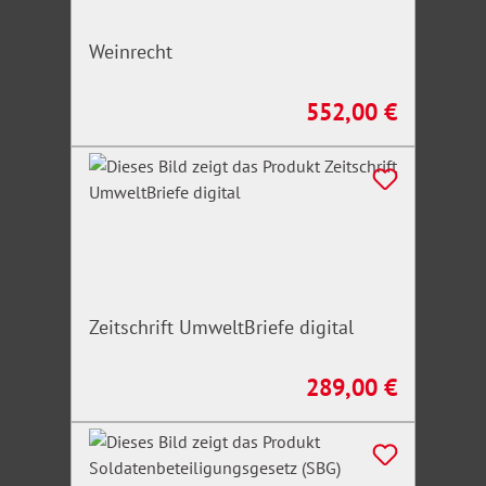
Weinrecht
552,00 €
Regulärer Preis:
Zeitschrift UmweltBriefe digital
289,00 €
Regulärer Preis: