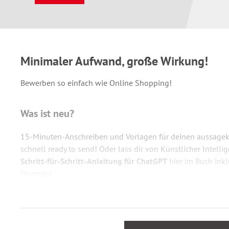
Minimaler Aufwand, große Wirkung!
Bewerben so einfach wie Online Shopping!
Was ist neu?
15-Minuten-Anschreiben und Vorlagen für deinen aussagekr
schnell ready to send! Oder lass dir von Künstlicher Intell
Schritt-für-Schritt-Anleitung für ChatGPT
hier im Buch inkl
Prompts!
Bewirb dich von zu Hause, unterwegs mit dem Tablet oder 