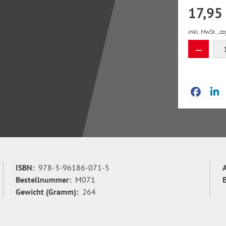
17,95
inkl. MwSt., zz
Produkt
ISBN:
978-3-96186-071-5
Bestellnummer:
M071
Gewicht (Gramm):
264