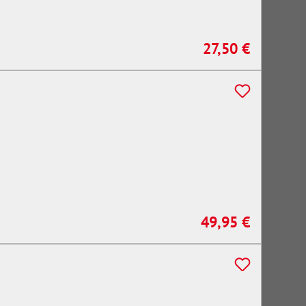
27,50 €
Regulärer Preis:
49,95 €
Regulärer Preis: