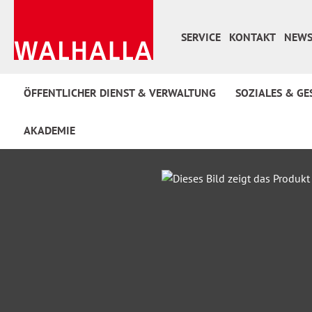
 Hauptinhalt springen
Zur Suche springen
Zur Hauptnavigation springen
SERVICE
KONTAKT
NEWS
ÖFFENTLICHER DIENST & VERWALTUNG
SOZIALES & GE
AKADEMIE
Bildergalerie überspringen