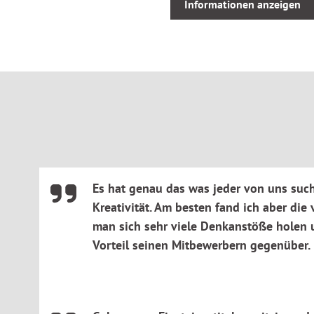
Für wen?
Informationen anzeigen
Für jeden, der sich zeitgemäß und einfach bewerben will. O
Wiedereinsteiger eine unkomplizierte Gebrauchsanleitung 
Vorwissen?
Keines!
Aufgebaut nach der Micro-Learning-Methode: In kleinen Un
Bewerbungserfolg!
Es hat genau das was jeder von uns suc
Kreativität. Am besten fand ich aber die 
man sich sehr viele Denkanstöße holen 
Vorteil seinen Mitbewerbern gegenüber.