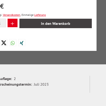
 €
gl.
Versandkosten
, Einmalige
Lieferung
 Anzahl: Gib den gewünschten Wert ein oder
In den Warenkorb
Auflage:
2
Erscheinungstermin:
Juli 2023