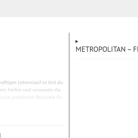
METROPOLITAN – F
äftigen Lebenslauf so bist du
igenz helfen und verwende die
usive praktischer Beispiele für
Smartphone.