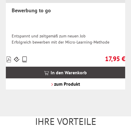
Bewerbung to go
Entspannt und zeitgemäß zum neuen Job
Erfolgreich bewerben mit der Micro-Learning-Methode
17,95 €
Preise
Regulärer Pr
inkl.
MwSt.
In den Warenkorb
zzgl.
Versandkosten
zum Produkt
IHRE VORTEILE