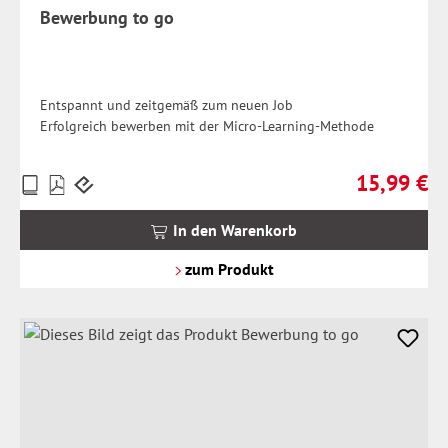
Bewerbung to go
Entspannt und zeitgemäß zum neuen Job
Erfolgreich bewerben mit der Micro-Learning-Methode
15,99 €
Preise
Regulärer Pr
inkl.
MwSt.
In den Warenkorb
zzgl.
Versandkosten
zum Produkt