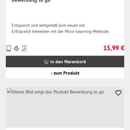
Entspannt und zeitgemäß zum neuen Job
Erfolgreich bewerben mit der Micro-Learning-Methode
15,99 €
Preise
Regulärer Pr
inkl.
MwSt.
In den Warenkorb
zzgl.
Versandkosten
zum Produkt