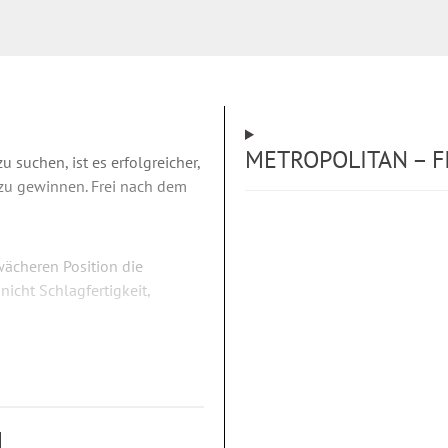
METROPOLITAN – F
u suchen, ist es erfolgreicher,
 zu gewinnen. Frei nach dem
hwächeren Position die
nicht Schlagfertigkeit,
en Angriffen souverän selbst