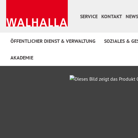
 Hauptinhalt springen
Zur Suche springen
Zur Hauptnavigation springen
SERVICE
KONTAKT
NEWS
ÖFFENTLICHER DIENST & VERWALTUNG
SOZIALES & GE
AKADEMIE
Bildergalerie überspringen