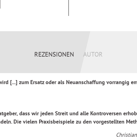
gieren, statt die Nerven zu
rfen und
n bleiben.
REZENSIONEN
AUTOR
rd [...] zum Ersatz oder als Neuanschaffung vorrangig e
Ratgeber, dass wir jeden Streit und alle Kontroversen er
eln. Die vielen Praxisbeispiele zu den vorgestellten Met
Christia