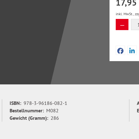
17,95
inkl. MwSt., zz
Produkt
ISBN:
978-3-96186-082-1
Bestellnummer:
M082
Gewicht (Gramm):
286