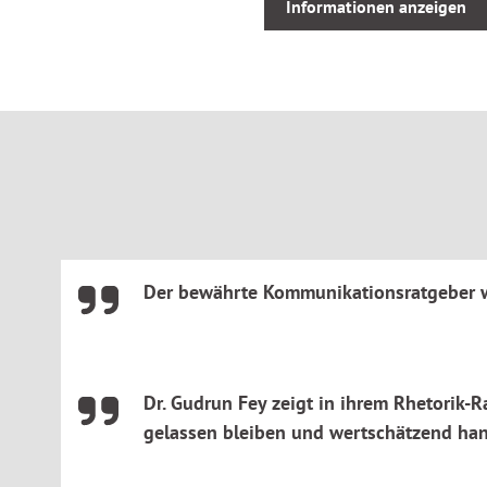
behaupten,
Informationen anzeigen
in kritischen Situationen tatsächlich auch souverän rea
verlieren oder »durchzudrehen«,
künftig einen Konflikt entschärfen statt ihn zu verschä
mithilfe von »Anti-Ärger-Strategien« ruhig und gelasse
Der bewährte Kommunikationsratgeber wi
Dr. Gudrun Fey zeigt in ihrem Rhetorik-
gelassen bleiben und wertschätzend hand