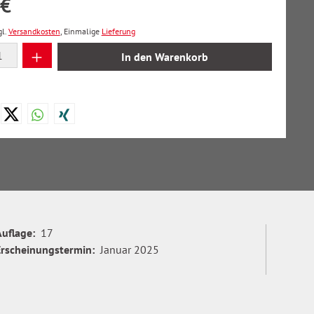
 €
gl.
Versandkosten
, Einmalige
Lieferung
 Anzahl: Gib den gewünschten Wert ein oder
In den Warenkorb
Auflage:
17
Erscheinungstermin:
Januar 2025