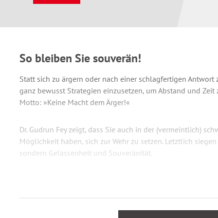
So bleiben Sie souverän!
Statt sich zu ärgern oder nach einer schlagfertigen Antwort z
ganz bewusst Strategien einzusetzen, um Abstand und Zeit
Motto: »Keine Macht dem Ärger!«
Dr. Gudrun Fey zeigt, dass Sie auch in der (vermeintlich) sc
Möglichkeit haben, sich zur Wehr zu setzen. Letztlich siegen 
sondern Gelassenheit und Souveränität.
In Bestseller
Gelassenheit siegt!
vermittelt sie, wie Sie
sich bei provokanten Fragen, Vorwürfen und persönlich