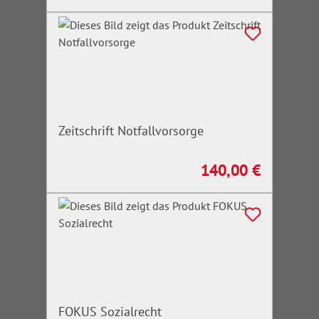
Zeitschrift Notfallvorsorge
140,00 €
Regulärer Preis:
FOKUS Sozialrecht