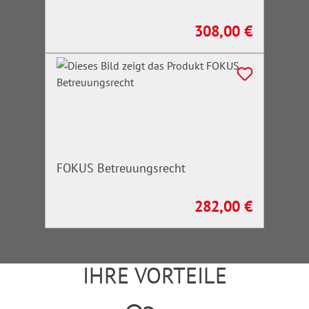
308,00 €
Regulärer Preis:
FOKUS Betreuungsrecht
282,00 €
Regulärer Preis:
IHRE VORTEILE