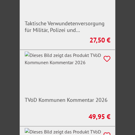
Taktische Verwundetenversorgung
für Militär, Polizei und
Rettungskräfte
27,50 €
Regulärer Preis:
TVöD Kommunen Kommentar 2026
49,95 €
Regulärer Preis: