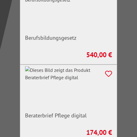
Berufsbildungsgesetz
540,00 €
Regulärer Preis:
Beraterbrief Pflege digital
174,00 €
Regulärer Preis: