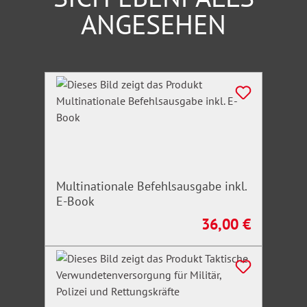
ANGESEHEN
Produktgalerie überspringen
Multinationale Befehlsausgabe inkl.
E-Book
36,00 €
Regulärer Preis: