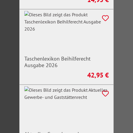
Taschenlexikon Beihilferecht
Ausgabe 2026
42,95 €
Regulärer Preis: