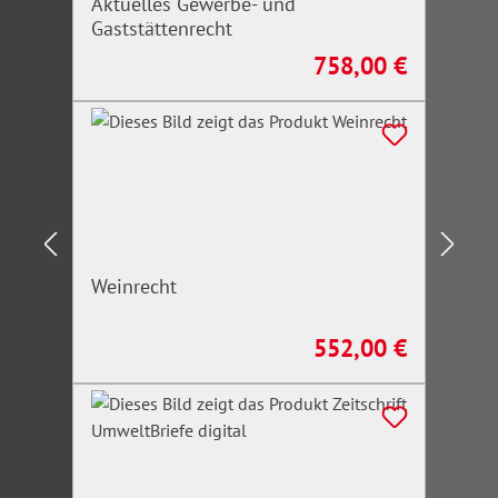
Aktuelles Gewerbe- und
Gaststättenrecht
758,00 €
Regulärer Preis:
Weinrecht
552,00 €
Regulärer Preis: