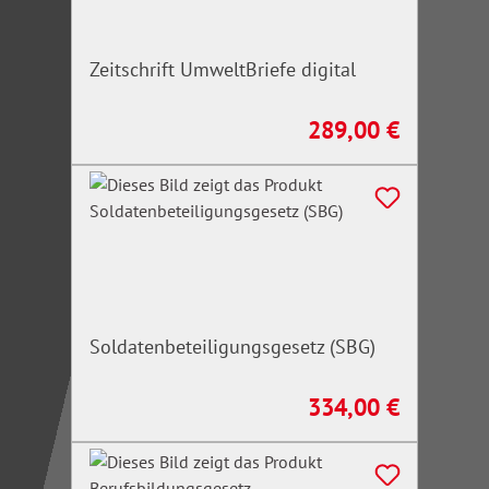
Zeitschrift UmweltBriefe digital
289,00 €
Regulärer Preis:
Soldatenbeteiligungsgesetz (SBG)
334,00 €
Regulärer Preis: