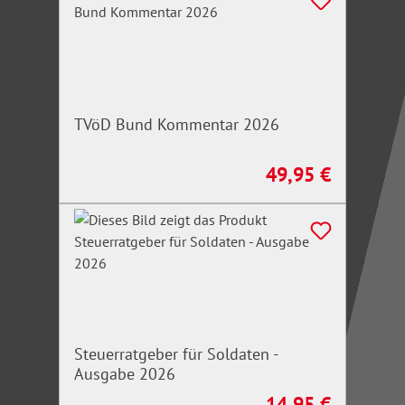
TVöD Bund Kommentar 2026
49,95 €
Regulärer Preis:
Steuerratgeber für Soldaten -
Ausgabe 2026
14,95 €
Regulärer Preis: