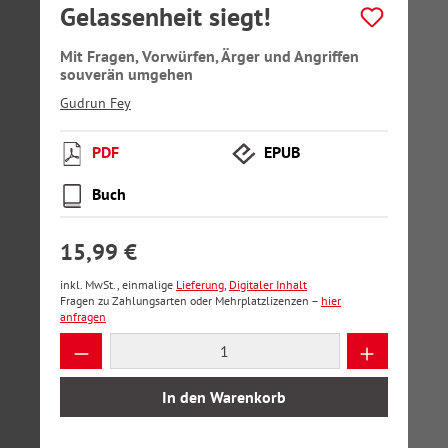
Gelassenheit siegt!
Mit Fragen, Vorwürfen, Ärger und Angriffen
souverän umgehen
Gudrun Fey
PDF
EPUB
Buch
15,99 €
inkl. MwSt., einmalige
Lieferung
,
Digitaler Inhalt
Fragen zu Zahlungsarten oder Mehrplatzlizenzen –
hier
anfragen
Produkt Anzahl: Gib den gewünschten Wer
In den Warenkorb