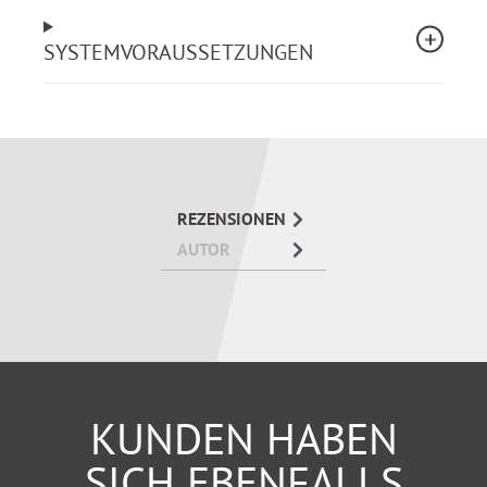
souverän reagieren, statt die Nerven zu verlieren
oder »durchzudrehen«,
SYSTEMVORAUSSETZUNGEN
künftig einen Konflikt entschärfen statt ihn zu
verschärfen und
mithilfe von »Anti-Ärger-Strategien« ruhig und
gelassen bleiben.
REZENSIONEN
AUTOR
KUNDEN HABEN
SICH EBENFALLS