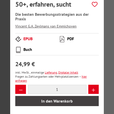
50+, erfahren, sucht
Die besten Bewerbungsstrategien aus der
Praxis
Vincent G.A. Zeylmans van Emmichoven
EPUB
PDF
Buch
24,99 €
inkl. MwSt., einmalige
Lieferung
,
Digitaler Inhalt
Fragen zu Zahlungsarten oder Mehrplatzlizenzen –
hier
anfragen
Produkt Anzahl: Gib den gewünschten Wer
In den Warenkorb