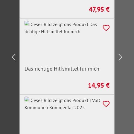
47,95 €
Regulärer Preis:
Das richtige Hilfsmittel für mich
14,95 €
Regulärer Preis: