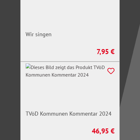
Wir singen
7,95 €
Regulärer Preis:
TVöD Kommunen Kommentar 2024
46,95 €
Regulärer Preis: