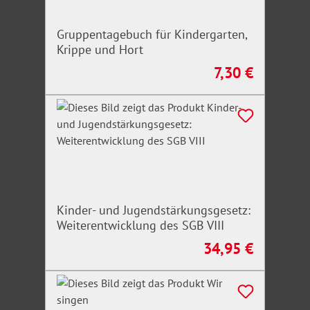
Gruppentagebuch für Kindergarten,
Krippe und Hort
7,30 €
Regulärer Preis:
Kinder- und Jugendstärkungsgesetz:
Weiterentwicklung des SGB VIII
34,95 €
Regulärer Preis: