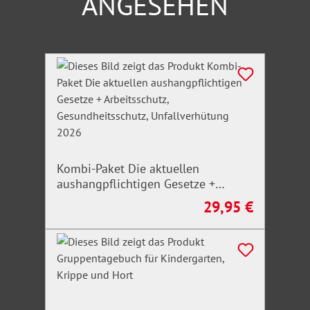
ANGESEHEN
Produktgalerie überspringen
Kombi-Paket Die aktuellen
aushangpflichtigen Gesetze +
Arbeitsschutz, Gesundheitsschutz,
29,95 €
Regulärer Preis:
Unfallverhütung 2026