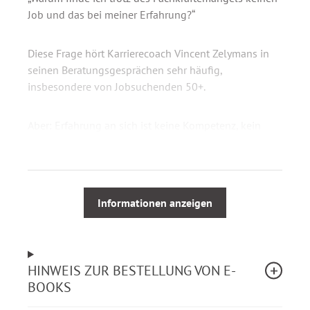
Job und das bei meiner Erfahrung?“
Diese Frage hört Karrierecoach Vincent Zelymans in
seinen Beratungsgesprächen sehr häufig,
insbesondere von Jobsuchenden 50+.
Aber: Erfahrung an sich ist keine Kompetenz, kein
Qualifikationsmerkmal. Es ist nicht möglich, im
Berufsleben keine Erfahrung zu sammeln. Die Frage
ist vielmehr, wie wertvoll das gesammelte Know-how
für den neuen Arbeitgeber ist.
Informationen anzeigen
Zudem entkräftet der Karrierecoach ein weiteres
Vorurteil: „Ich bin zu alt für den Job.“ Stattdessen hebt
er die zahlreichen Vorteile hervor, die Best Ager zu
HINWEIS ZUR BESTELLUNG VON E-
bieten haben, und zeigt in seinem neuen Praxis-
BOOKS
Handbuch auf, wie sie ihre Kompetenzen, wie