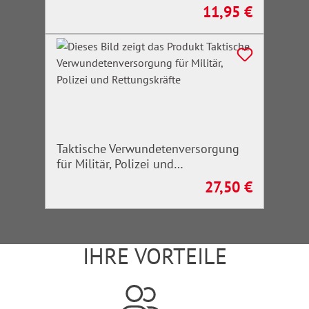
11,95 €
Regulärer Preis:
Taktische Verwundetenversorgung
für Militär, Polizei und
Rettungskräfte
27,50 €
Regulärer Preis:
IHRE VORTEILE