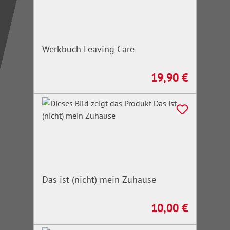
Werkbuch Leaving Care
19,90 €
Regulärer Preis:
Das ist (nicht) mein Zuhause
10,00 €
Regulärer Preis: