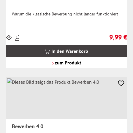
Warum die klassische Bewerbung nicht länger funktioniert
9,99 €
Preise
Regulärer 
inkl.
MwSt.
In den Warenkorb
zzgl.
Versandkosten
zum Produkt
Bewerben 4.0