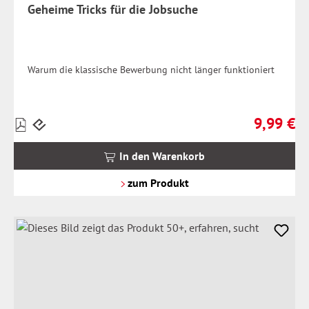
Geheime Tricks für die Jobsuche
Warum die klassische Bewerbung nicht länger funktioniert
9,99 €
Preise
Regulärer 
inkl.
MwSt.
In den Warenkorb
zzgl.
Versandkosten
zum Produkt