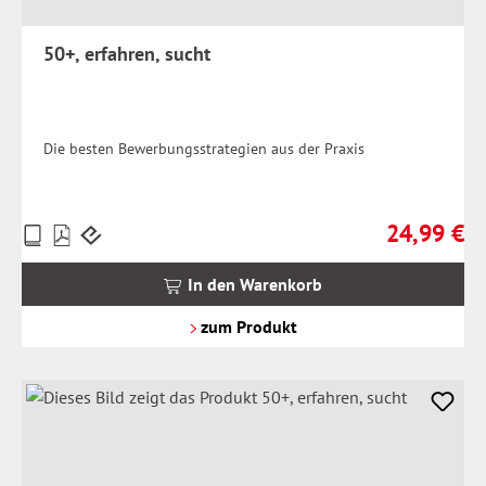
50+, erfahren, sucht
Die besten Bewerbungsstrategien aus der Praxis
24,99 €
Preise
Regulärer Pr
inkl.
MwSt.
In den Warenkorb
zzgl.
Versandkosten
zum Produkt