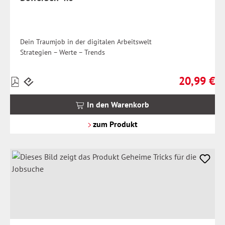
Dein Traumjob in der digitalen Arbeitswelt
Strategien – Werte – Trends
20,99 €
Preise
Regulärer Pr
inkl.
MwSt.
In den Warenkorb
zzgl.
Versandkosten
zum Produkt