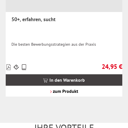
50+, erfahren, sucht
Die besten Bewerbungsstrategien aus der Praxis
24,95 €
Preise
Regulärer Pr
inkl.
MwSt.
In den Warenkorb
zzgl.
Versandkosten
zum Produkt
IHRE VORTEILE