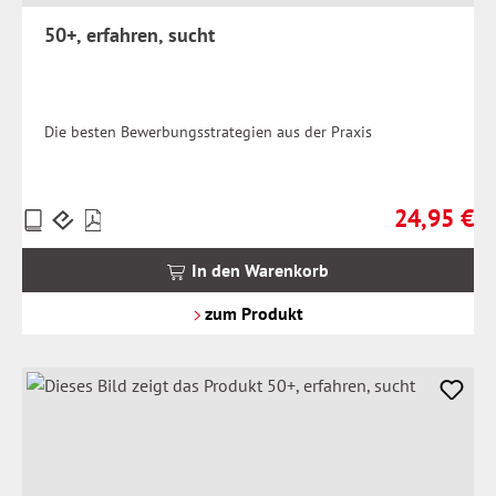
50+, erfahren, sucht
Die besten Bewerbungsstrategien aus der Praxis
24,95 €
Preise
Regulärer Pr
inkl.
MwSt.
In den Warenkorb
zzgl.
Versandkosten
zum Produkt