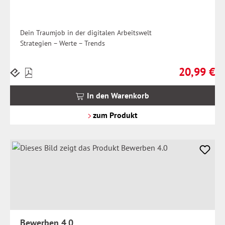
Dein Traumjob in der digitalen Arbeitswelt
Strategien – Werte – Trends
20,99 €
Preise
Regulärer Pr
inkl.
MwSt.
In den Warenkorb
zzgl.
Versandkosten
zum Produkt
Bewerben 4.0