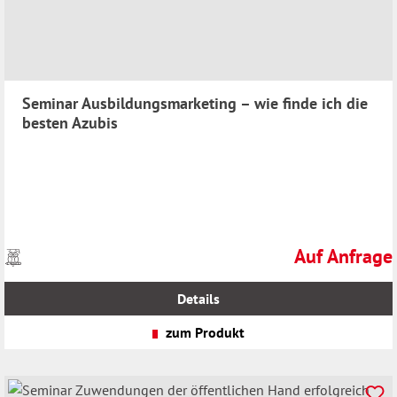
Seminar Ausbildungsmarketing – wie finde ich die
besten Azubis
Auf Anfrage
Preise
Regulärer Preis
inkl.
MwSt.
Details
zzgl.
Versandkosten
zum Produkt