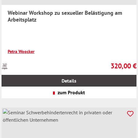
Webinar Workshop zu sexueller Belästigung am
Arbeitsplatz
Petra Woocker
320,00 €
Preise
Regulärer Pr
inkl.
MwSt.
Details
zzgl.
Versandkosten
zum Produkt