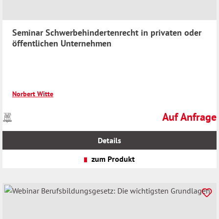
Seminar Schwerbehindertenrecht in privaten oder
öffentlichen Unternehmen
Norbert Witte
Auf Anfrage
Preise
Regulärer Preis
inkl.
MwSt.
Details
zzgl.
Versandkosten
zum Produkt