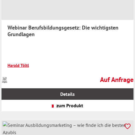
Webinar Berufsbildungsgesetz: Die wichtigsten
Grundlagen
Harald Töltl
Auf Anfrage
Preise
Regulärer Preis
inkl.
MwSt.
Details
zzgl.
Versandkosten
zum Produkt