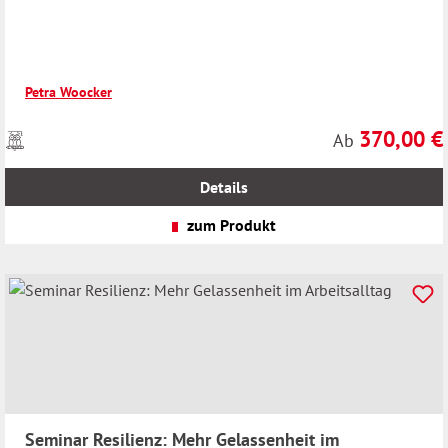
Verwaltung
Petra Woocker
370,00 €
Preise
Regulärer Preis
Ab
inkl.
MwSt.
Details
zzgl.
Versandkosten
zum Produkt
Seminar Resilienz: Mehr Gelassenheit im