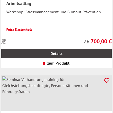
Arbeitsalltag
Workshop: Stressmanagement und Burnout-Prävention
Petra Kastenholz
700,00 €
Preise
Regulärer Preis
Ab
inkl.
MwSt.
Details
zzgl.
Versandkosten
zum Produkt