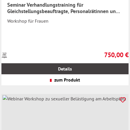
Seminar Verhandlungstraining für
Gleichstellungsbeauftragte, Personalrätinnen und
Führungsfrauen
Workshop für Frauen
750,00 €
Preise
Regulärer Pr
inkl.
MwSt.
Details
zzgl.
Versandkosten
zum Produkt