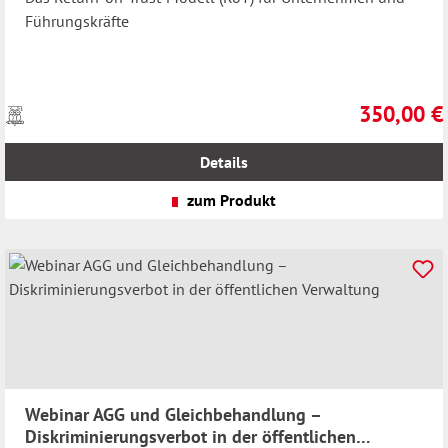
Führungskräfte
350,00 €
Preise
Regulärer Pr
inkl.
MwSt.
Details
zzgl.
Versandkosten
zum Produkt
Webinar AGG und Gleichbehandlung –
Diskriminierungsverbot in der öffentlichen