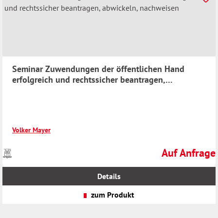
Seminar Zuwendungen der öffentlichen Hand
erfolgreich und rechtssicher beantragen,
abwickeln, nachweisen
Volker Mayer
Auf Anfrage
Preise
Regulärer Preis
inkl.
MwSt.
Details
zzgl.
Versandkosten
zum Produkt