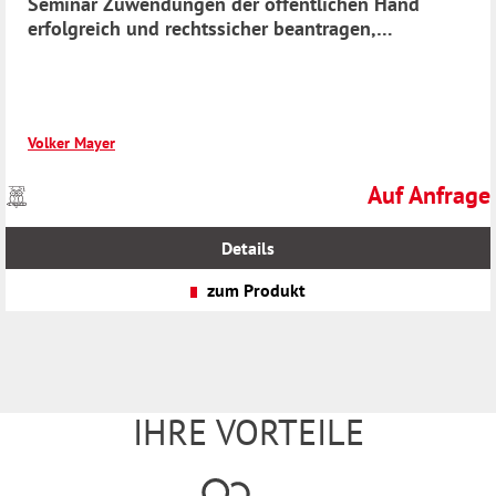
Seminar Zuwendungen der öffentlichen Hand
erfolgreich und rechtssicher beantragen,
abwickeln, nachweisen
Volker Mayer
Auf Anfrage
Preise
Regulärer Preis
inkl.
MwSt.
Details
zzgl.
Versandkosten
zum Produkt
IHRE VORTEILE