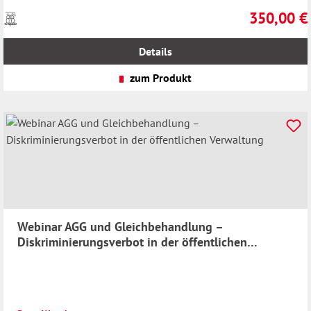
350,00 €
Preise
Regulärer Pr
inkl.
MwSt.
Details
zzgl.
Versandkosten
zum Produkt
Webinar AGG und Gleichbehandlung –
Diskriminierungsverbot in der öffentlichen
Verwaltung