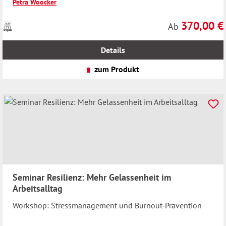
Petra Woocker
370,00 €
Preise
Regulärer Preis
Ab
inkl.
MwSt.
Details
zzgl.
Versandkosten
zum Produkt
Seminar Resilienz: Mehr Gelassenheit im
Arbeitsalltag
Workshop: Stressmanagement und Burnout-Prävention