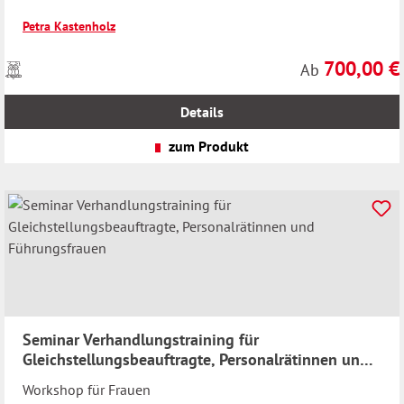
Petra Kastenholz
700,00 €
Preise
Regulärer Preis
Ab
inkl.
MwSt.
Details
zzgl.
Versandkosten
zum Produkt
Seminar Verhandlungstraining für
Gleichstellungsbeauftragte, Personalrätinnen und
Führungsfrauen
Workshop für Frauen