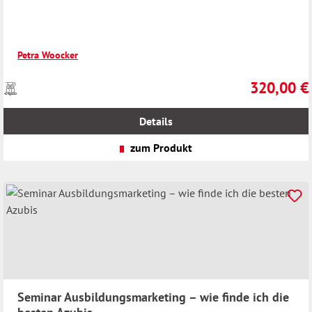
Petra Woocker
320,00 €
Preise
Regulärer Pr
inkl.
MwSt.
Details
zzgl.
Versandkosten
zum Produkt
Seminar Ausbildungsmarketing – wie finde ich die