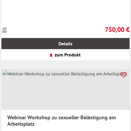
750,00 €
Preise
Regulärer Pr
inkl.
MwSt.
Details
zzgl.
Versandkosten
zum Produkt
Webinar Workshop zu sexueller Belästigung am
Arbeitsplatz