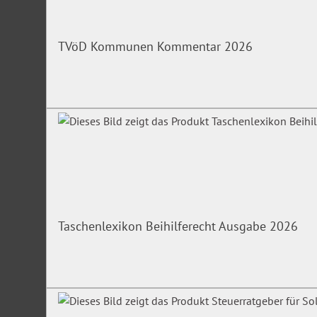
Petra Kastenholz
ist Diplom Ingenieurin, Wirtschaftsmediato
Coach und Coach für The Work (Auflösen von hinderlichen G
TVöD Kommunen Kommentar 2026
Kastenholz verbindet in Ihren Workshops und Seminaren st
Handeln mit einem empathischen Blick auf die Menschen:
Irrtümer/Änderungen vorbehalten
Taschenlexikon Beihilferecht Ausgabe 2026