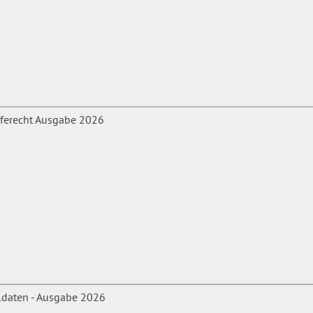
rin, Scrum Master, Business
laubenssätzen). Petra
rukturiertes Denken und
PerspektivWerkstatt.com