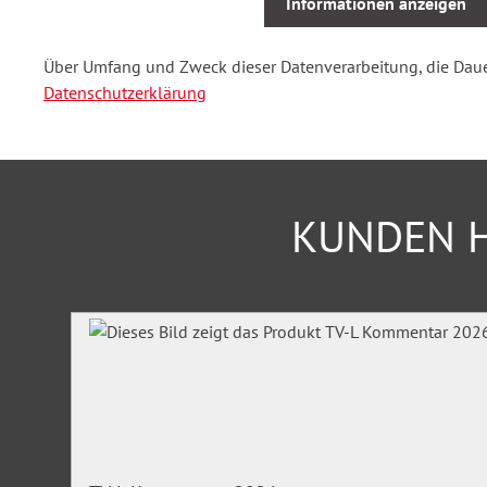
Informationen anzeigen
Themenfelder aus dem Workshop
Über Umfang und Zweck dieser Datenverarbeitung, die Dauer 
Stress, Burnout und Resilienz verstehen
Datenschutzerklärung
Die eigene Sicht auf das Thema „Stress“
Die persönlichen “Stressoren”
Eigener Perfektionismus
Umgang mit Kritik und Widerstand
Wunsch nach Anerkennung
KUNDEN H
Persönliche Energiefresser
…
Werte, Grenzen, Signale und persönliche Reaktionen
(er-)kennen
Produktgalerie überspringen
Persönliche Ressourcen (er-)kennen
Vielfältige Methoden zum Aufbau und zur Erhaltung vo
Erarbeiten eigener Strategien, um die Gesundheit, Moti
zu erhalten
Transfer in den Arbeitsalltag