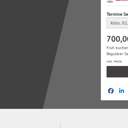
Termine S
700,0
Früh buchen
Regulärer S
inkl. MwSt.