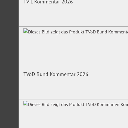
TV-L Kommentar 2026
Methoden
Informationssequenzen, Einzel- und Gruppenübungen, Disk
Erfahrungsaustausch, (Selbst-) Reflexionsphasen
Das Seminar richtet sich an
Führungskräfte, die selbst lernen möchten mit Stress bess
vorzubeugen und ihre Kompetenzen an ihr Team weitergeb
Mitarbeiter:innen, um Frühwarnsignale zu erkennen und frü
können.
TVöD Bund Kommentar 2026
Achtung: begrenzte Teilnehmerzahl!
Gerne auch als Inhouse-Workshop buchbar.
Unsere Expertin