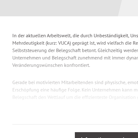
In der aktuellen Arbeitswelt, die durch Unbeständigkeit, Un
Mehrdeutigkeit (kurz: VUCA) geprägt ist, wird vielfach die 
Selbststeuerung der Belegschaft betont. Gleichzeitig werde
Unternehmen und Belegschaft zunehmend mit immer dyna
Veränderungswünschen konfrontiert.
Gerade bei motivierten Mitarbeitenden sind physische, emot
Erschöpfung eine häufige Folge. Kein Unternehmen kann mi
Belegschaft den Wettlauf um die effizienteste Organisation
Ziel des Workshops ist es, dass die Teilnehmer:innen sich d
persönlichen Stressoren bewusst werden und für sich indiv
Bewältigungsstrategien erkennen.