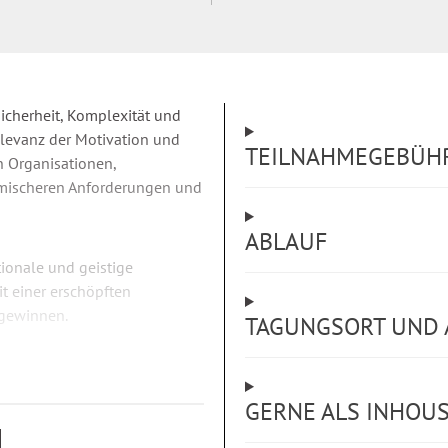
sicherheit, Komplexität und
Relevanz der Motivation und
TEILNAHMEGEBÜH
n Organisationen,
mischeren Anforderungen und
ABLAUF
ionale und geistige
t einer erschöpften
 gewinnen.
TAGUNGSORT UND 
er generellen und
iduelle
GERNE ALS INHOU