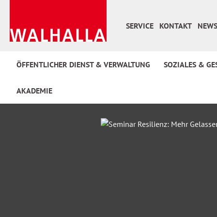
 Hauptinhalt springen
Zur Suche springen
Zur Hauptnavigation springen
SERVICE
KONTAKT
NEWS
ÖFFENTLICHER DIENST & VERWALTUNG
SOZIALES & GE
AKADEMIE
Bildergalerie überspringen