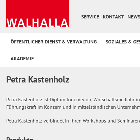
 Hauptinhalt springen
Zur Suche springen
Zur Hauptnavigation springen
SERVICE
KONTAKT
NEWS
ÖFFENTLICHER DIENST & VERWALTUNG
SOZIALES & GE
AKADEMIE
Petra Kastenholz
Petra Kastenholz ist Diplom Ingenieurin, Wirtschaftsmediatori
Führungskraft im Konzern und in mittelständischen Unternehm
Petra Kastenholz verbindet in Ihren Workshops und Seminaren
Produkte