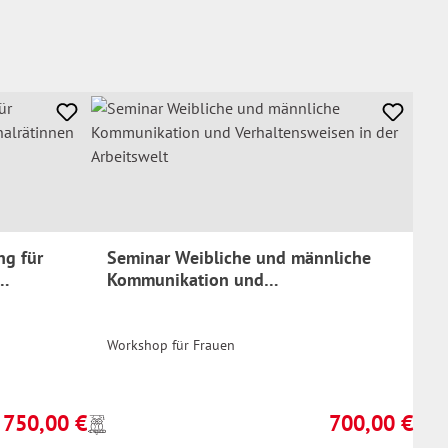
ng für
Seminar Weibliche und männliche
Kommunikation und
Verhaltensweisen in der Arbeitswelt
Workshop für Frauen
750,00 €
700,00 €
Preise
Regulärer Preis:
Regulärer Preis:
inkl.