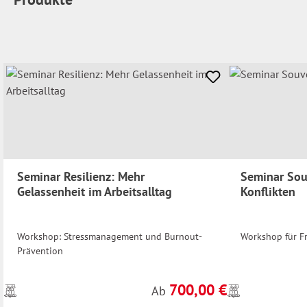
Seminar Resilienz: Mehr
Seminar Sou
Gelassenheit im Arbeitsalltag
Konflikten
Workshop: Stressmanagement und Burnout-
Workshop für F
Prävention
700,00 €
Preise
Preise
Regulärer Preis:
Ab
inkl.
inkl.