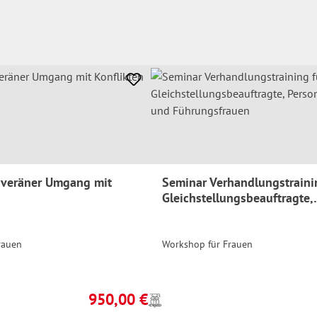
veräner Umgang mit
Seminar Verhandlungstraini
Gleichstellungsbeauftragte,
Personalrätinnen und
Führungsfrauen
rauen
Workshop für Frauen
950,00 €
Preise
Regulärer Preis:
inkl.