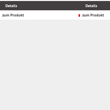
MwSt.
Details
Details
zzgl.
Versandkosten
zum Produkt
zum Produkt