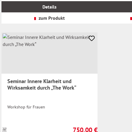
MwSt.
MwSt.
Details
zzgl.
zzgl.
Versandkosten
Versandkosten
zum Produkt
Seminar Innere Klarheit und
Wirksamkeit durch „The Work“
Workshop für Frauen
750,00 €
Preise
Regulärer Preis: