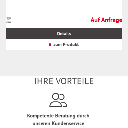
Auf Anfrage
Preise
Regulärer Preis:
inkl.
MwSt.
Details
zzgl.
Versandkosten
zum Produkt
IHRE VORTEILE
Kompetente Beratung durch
unseren Kundenservice