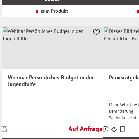
zzgl.
zzgl.
Versandkosten
Versandkosten
zum Produkt
Webinar Persönliches Budget in der
Praxisratgeb
Jugendhilfe
Mehr Selbstbes
Behinderung
Walhalla Rechts
Auf Anfrage
Preise
Preise
Regulärer Preis:
inkl.
inkl.