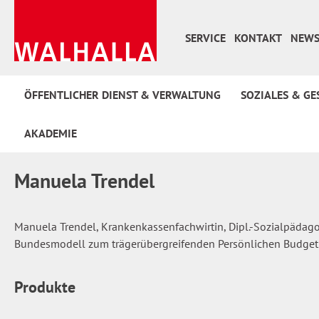
 Hauptinhalt springen
Zur Suche springen
Zur Hauptnavigation springen
SERVICE
KONTAKT
NEWS
ÖFFENTLICHER DIENST & VERWALTUNG
SOZIALES & GE
AKADEMIE
Manuela Trendel
Manuela Trendel, Krankenkassenfachwirtin, Dipl.-Sozialpädagog
Bundesmodell zum trägerübergreifenden Persönlichen Budget i
Produkte