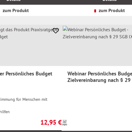
zzgl.
Versandkosten
zum Produkt
zum Produkt
er Persönliches Budget
Webinar Persönliches Budge
Zielvereinbarung nach § 29
timmung für Menschen mit
hilfen
12,95 €
Preise
Regulärer Preis:
inkl.