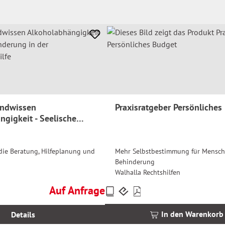
undwissen
Praxisratgeber Persönliches
gigkeit - Seelische
 in der
gshilfe
die Beratung, Hilfeplanung und
Mehr Selbstbestimmung für Mensch
Behinderung
Walhalla Rechtshilfen
Auf Anfrage
Preise
Regulärer Preis:
inkl.
MwSt.
In den Warenkorb
Details
zzgl.