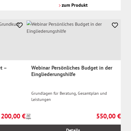
Versandkosten
zum Produkt
t –
Webinar Persönliches Budget in der
Eingliederungshilfe
Grundlagen für Beratung, Gesamtplan und
Leistungen
200,00 €
550,00 €
Preise
Regulärer Preis:
Regulärer Preis:
inkl.
MwSt.
Details