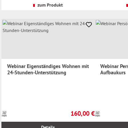
Versandkosten
Versandkosten
zum Produkt
Webinar Eigenständiges Wohnen mit
Webinar Per
24-Stunden-Unterstützung
Aufbaukurs
160,00 €
Preise
Preise
Regulärer Preis:
inkl.
inkl.
MwSt.
MwSt.
Details