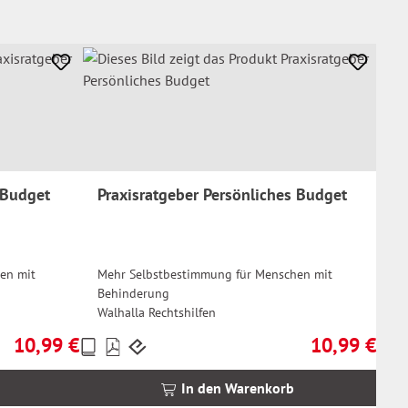
 Budget
Praxisratgeber Persönliches Budget
en mit
Mehr Selbstbestimmung für Menschen mit
Behinderung
Walhalla Rechtshilfen
10,99 €
10,99 €
Preise
Regulärer Preis:
Regulärer Prei
inkl.
MwSt.
In den Warenkorb
zzgl.