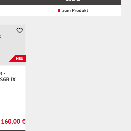
zzgl.
Versandkosten
zum Produkt
NEU
t -
 SGB IX
160,00 €
Regulärer Preis: