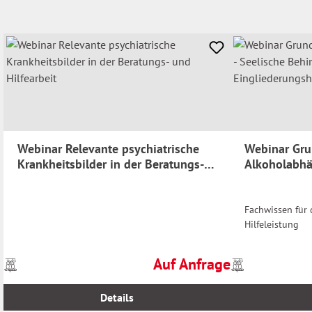
Webinar Relevante psychiatrische
Webinar Gr
Krankheitsbilder in der Beratungs-
Alkoholabhän
und Hilfearbeit
Behinderung
Eingliederun
Fachwissen für 
Hilfeleistung
Auf Anfrage
Preise
Preise
Regulärer Preis:
inkl.
inkl.
MwSt.
MwSt.
Details
zzgl.
zzgl.