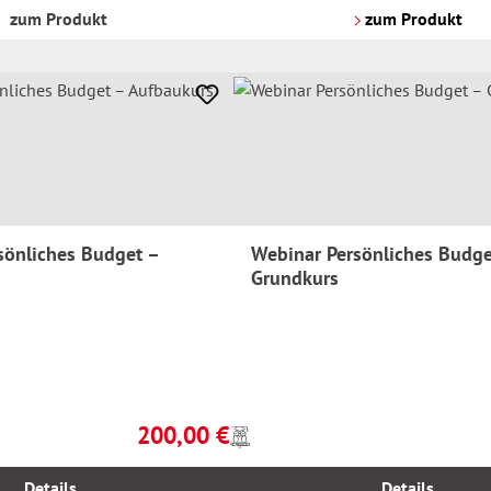
Versandkosten
zum Produkt
zum Produkt
sönliches Budget –
Webinar Persönliches Budge
Grundkurs
200,00 €
Preise
Regulärer Preis:
inkl.
MwSt.
Details
Details