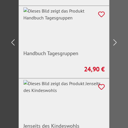
Handbuch Tagesgruppen
24,90 €
Regulärer Preis:
Jenseits des Kindeswohls