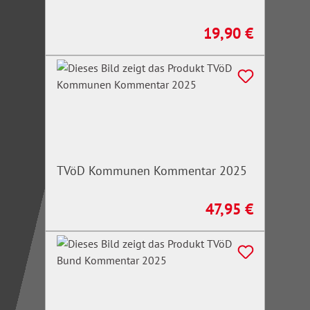
19,90 €
Regulärer Preis:
TVöD Kommunen Kommentar 2025
47,95 €
Regulärer Preis: