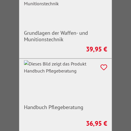
Grundlagen der Waffen- und
Munitionstechnik
39,95 €
Regulärer Preis:
Handbuch Pflegeberatung
36,95 €
Regulärer Preis: