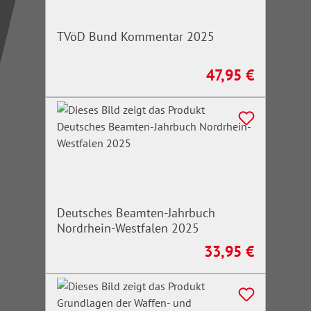
TVöD Bund Kommentar 2025
47,95 €
Regulärer Preis:
Deutsches Beamten-Jahrbuch
Nordrhein-Westfalen 2025
33,95 €
Regulärer Preis: