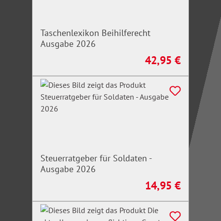
Taschenlexikon Beihilferecht
Ausgabe 2026
42,95 €
Regulärer Preis:
Steuerratgeber für Soldaten -
Ausgabe 2026
14,95 €
Regulärer Preis: