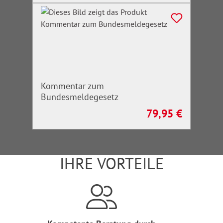
Kommentar zum
Bundesmeldegesetz
79,95 €
Regulärer Preis:
IHRE VORTEILE