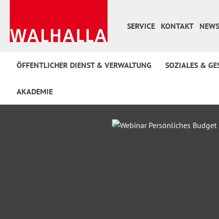
 Hauptinhalt springen
Zur Suche springen
Zur Hauptnavigation springen
SERVICE
KONTAKT
NEWS
ÖFFENTLICHER DIENST & VERWALTUNG
SOZIALES & GE
AKADEMIE
Bildergalerie überspringen