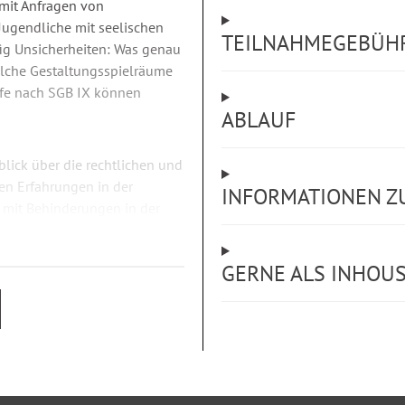
 mit Anfragen von
Jugendliche mit seelischen
TEILNAHMEGEBÜH
fig Unsicherheiten: Was genau
elche Gestaltungsspielräume
lfe nach SGB IX können
ABLAUF
lick über die rechtlichen und
en Erfahrungen in der
INFORMATIONEN Z
mit Behinderungen in der
 die Diskussion möglicher
GERNE ALS INHOU
ber Vor- und Nachteile eines
beraten zu können und daraus
iten.