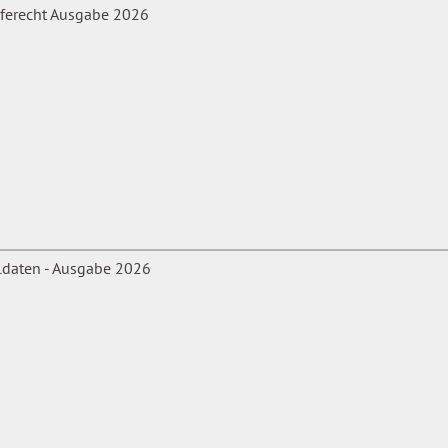
ngjährige Leitungserfahrung
rat des Bezirks Mittelfranken.
lfe, insbesondere zu
 für medizinische Laien.