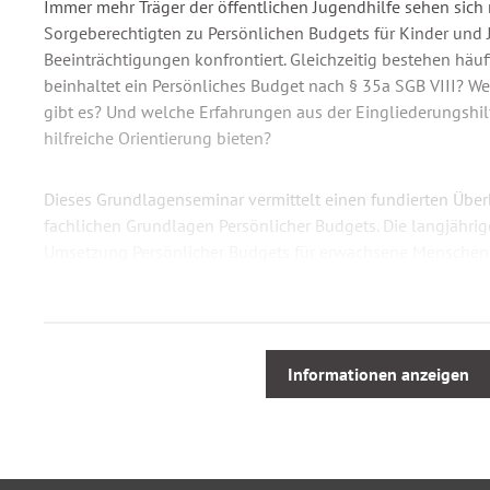
Immer mehr Träger der öffentlichen Jugendhilfe sehen sich
Sorgeberechtigten zu Persönlichen Budgets für Kinder und 
Beeinträchtigungen konfrontiert. Gleichzeitig bestehen häu
beinhaltet ein Persönliches Budget nach § 35a SGB VIII? W
gibt es? Und welche Erfahrungen aus der Eingliederungshi
hilfreiche Orientierung bieten?
Dieses Grundlagenseminar vermittelt einen fundierten Überb
fachlichen Grundlagen Persönlicher Budgets. Die langjährig
Umsetzung Persönlicher Budgets für erwachsene Menschen 
Eingliederungshilfe nach SGB IX bilden dabei die Basis für
Anwendungsszenarien im Kontext des § 35a SGB VIII.
Ziel der Schulung ist es, die Teilnehmenden zu befähigen, ü
Informationen anzeigen
Persönlichen Budgets im Rahmen des SGB VIII qualifiziert 
Handlungsmöglichkeiten für die eigene Organisation abzule
Aus dem Webinarinhalt