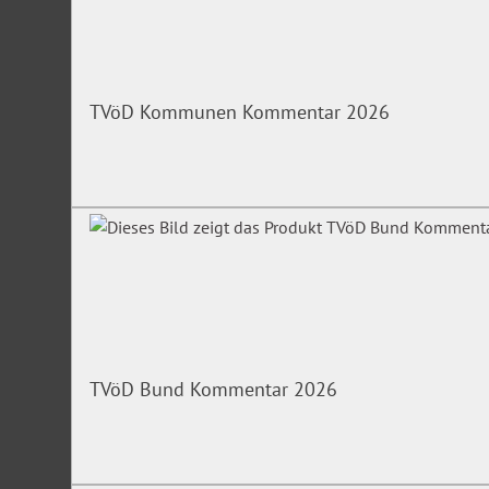
Vorstellung und Diskussion von ausgewählten Urteile
Bitte beachten Sie, dass dieses Seminar die Vermittlung vo
Folgende Themen sind nicht Bestandteil dieses Basissemina
TVöD Kommunen Kommentar 2026
Budgets, Arbeitgeber-Modell, Hilfe zu Pflege
Das Webinar richtet sich an
Führungskräfte und Mitarbeitende bei den örtlichen und übe
öffentlichen Jugendhilfe, die sich eine praxisnahe und syst
Thema Persönliches Budget wünschen.
Achtung: Begrenzte Teilnehmerzahl!
TVöD Bund Kommentar 2026
Unsere Expertin
Manuela Trendel
, Master of Socialmanagement, Krankenkass