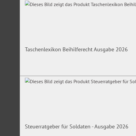
Sozialpädagogin (FH), Fachbuchautorin; sie verfügt über la
des sozialpädagogisch-medizinischen Dienstes im Sozialrefe
Ihr Schwerpunkt sind Fragestellungen zur Eingliederungshi
Persönlichen Budgets, sowie psychiatrische Krankheitsbilder
Irrtümer/Änderungen vorbehalten
Taschenlexikon Beihilferecht Ausgabe 2026
Steuerratgeber für Soldaten - Ausgabe 2026