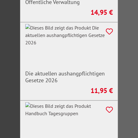
Öffentliche Verwaltung
14,95 €
Regulärer Preis:
Die aktuellen aushangpflichtigen
Gesetze 2026
11,95 €
Regulärer Preis: