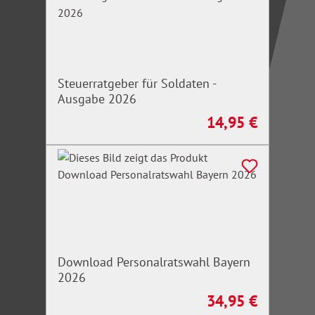
Steuerratgeber für Soldaten -
Ausgabe 2026
14,95 €
Regulärer Preis:
Download Personalratswahl Bayern
2026
34,95 €
Regulärer Preis: