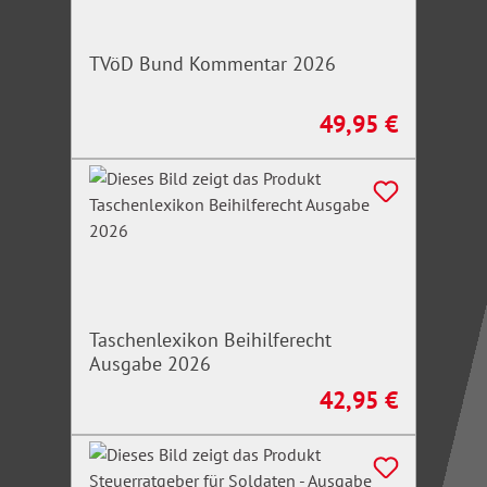
TVöD Bund Kommentar 2026
49,95 €
Regulärer Preis:
Taschenlexikon Beihilferecht
Ausgabe 2026
42,95 €
Regulärer Preis: