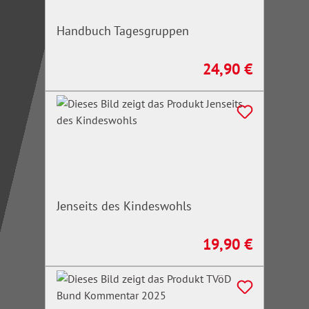
Handbuch Tagesgruppen
24,90 €
Regulärer Preis:
Jenseits des Kindeswohls
19,90 €
Regulärer Preis: