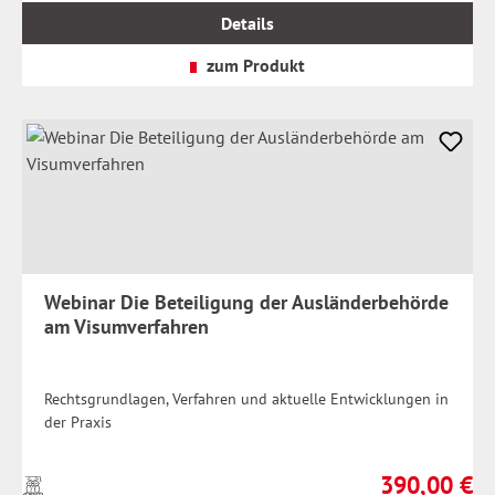
MwSt.
Details
zzgl.
Versandkosten
zum Produkt
Webinar Die Beteiligung der Ausländerbehörde
am Visumverfahren
Rechtsgrundlagen, Verfahren und aktuelle Entwicklungen in
der Praxis
390,00 €
Preise
Regulärer Prei