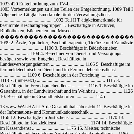
1033 420 Entgeltordnung zum TV-L...............................................
1083 Vorbemerkungen zu allen Teilen der Entgeltordnung. 1089 Teil I
Allgemeine Tätigkeitsmerkmale für den Verwaltungsdienst
............................................ 1092 Teil II T ätigkeitsmerkmale für
bestimmte Beschäftigtengruppen 1. Beschäftigte in Archiven,
Bibliotheken, Büchereien und Museen
����������������������������
1099 2. Ärzte, Apotheker, Psychotherapeuten, Tierärzte und Zahnärzte
.................................... 1100 3. Beschäftigte in Bäderbetrieben
........................ 1104 4. Berechner von Dienst- und Versorgungs-
bezügen sowie von Entgelten, Beschäftigte in
Landesversorgungsämtern ............................ 1106 5. Beschäftigte im
fernmeldetechnischen Dienst und im Fernmeldebetriebsdienst
...................... 1109 6. Beschäftigte in der Forschung ..........................
1113 7. (unbesetzt) ......................................................... 1115 8.
Beschäftigte im Fremdsprachendienst ............. 1116 9. Beschäftigte im
Gartenbau, in der Landwirtschaft und im Weinbau ...................... 1126
10. Beschäftigte in Gesundheitsberufen ................ 1145
13 www.WALHALLA.de Gesamtinhaltsübersicht 11. Beschäftigte in
der Informations- und Kommunikationstechnik ...................................
1166 12. Beschäftigte im Justizdienst .............................. 1170 13.
Beschäftigte im Kanzleidienst ........................... 1174 14. Beschäftigte
im Kassendienst ............................ 1175 15. Meister, technische
Beschäftigte mit besonderen Aufgaben, Grubenkontrolleure ... 1180