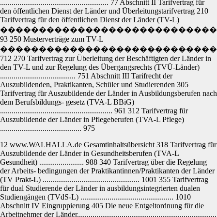
........................................................ 77 Abschnitt II Tarifvertrag für
den öffentlichen Dienst der Länder und Überleitungstarifvertrag 210
Tarifvertrag für den öffentlichen Dienst der Länder (TV-L)
����������������������������
93 250 Musterverträge zum TV-L
����������������������������
712 270 Tarifvertrag zur Überleitung der Beschäftigten der Länder in
den TV-L und zur Regelung des Übergangsrechts (TVÜ-Länder)
....................................... 751 Abschnitt III Tarifrecht der
Auszubildenden, Praktikanten, Schüler und Studierenden 305
Tarifvertrag für Auszubildende der Länder in Ausbildungsberufen nach
dem Berufsbildungs- gesetz (TVA-L BBiG)
.......................................................... 961 312 Tarifvertrag für
Auszubildende der Länder in Pflegeberufen (TVA-L Pflege)
.......................................... 975
12 www.WALHALLA.de Gesamtinhaltsübersicht 318 Tarifvertrag für
Auszubildende der Länder in Gesundheitsberufen (TVA-L
Gesundheit) ....................... 988 340 Tarifvertrag über die Regelung
der Arbeits- bedingungen der Praktikantinnen/Praktikanten der Länder
(TV Prakt-L) .................................................. 1001 355 Tarifvertrag
für dual Studierende der Länder in ausbildungsintegrierten dualen
Studiengängen (TVdS-L) ................................................ 1010
Abschnitt IV Eingruppierung 405 Die neue Entgeltordnung für die
Arbeitnehmer der Länder........................................................................