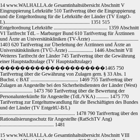
14 www.WALHALLA.de Gesamtinhaltsübersicht Abschnitt V
Eingruppierung Lehrkräfte 510 Tarifvertrag über die Eingruppierung
und die Entgeltordnung für die Lehrkräfte der Länder (TV EntgO-
L).................................................................... 1351 515
Entgeltordnung Lehrkräfte ........................................... 1359 Abschnitt
VI Tarifrecht TdL – Marburger Bund 610 Tarifvertrag für Ärztinnen
und Ärzte an Universitätskliniken (TV-Ärzte) ......................................
1403 620 Tarifvertrag zur Überleitung der Ärztinnen und Ärzte an
Universitätskliniken (TVÜ-Ärzte) .................... 1446 Abschnitt VII
Weiteres Tarifrecht der Länder 745 Tarifvertrag über die Gewährung
einer Hauptstadtzulage (TV Hauptstadtzulage)
���������������������1465 750
Tarifvertrag über die Gewährung von Zulagen gem. § 33 Abs. 1
Buchst. c BAT ...................................... 1469 755 Tarifvertrag über
Zulagen an Angestellte bei den Sicherheitsdiensten der Länder (West)
.......................... 1473 760 Tarifvertrag über die Bewertung der
Personalunterkünfte für Angestellte (TdL/VKA) .......... 1475 770
Tarifvertrag zur Entgeltumwandlung für die Beschäftigten des Bundes
und der Länder (TV EntgeltU-B/L)
............................................................ 1478 790 Tarifvertrag über den
Rationalisierungsschutz für Angestellte (RatSchTV Ang)
........................................... 1481
15 www.WALHALLA.de Gesamtinhaltsübersicht Abschnitt VIII