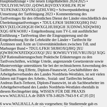
Hauptstadtzulage • Die neuen Entgelttabellen 2024/2025 •
7DULIYHUWUDJ ,QʴDWLRQVDXVJOHLFK PLW
'XUFKI¾KUXQJVKLQZHLVHQ • Schwerpunktbeitrag zur
Umsetzung der Tarifeinigung 2023 • Kommentierung des
Tarifvertrages für den öffentlichen Dienst der Länder einschließlich des
Überleitungstarifvertrages • 7DULʴLFKH 5HJHOXQJHQ I¾U
$XV]XELOGHQGH 6WXGLHUHQGH 3UDNWLNDQWHQ
XQG 6FK¾OHU • Entgeltordnung zum TV-L mit ausführlicher
Einführung • Tarifvertrag über die Eingruppierung und die
Entgeltordnung für die Lehrkräfte der Länder • Tarifrecht für
Ärztinnen und Ärzte an Universitätskliniken zwischen TdL und
Marburger Bund • 7DULʴLFKH 5HJHOXQJHQ ]XU
(QWJHOWXPZDQGOXQJ ]XU $OWHUVYHUVRUJXQJ XQG
]XP Rationalisierungsschutz Praktische Erläuterungen zu den
Tarifvorschriften, wichtige Urteile, angrenzende Gesetzestexte sowie
Musterverträge unterstützen Sie bei der rechtssicheren Anwendung des
Tarifrechts. Jörg Effertz, Diplom-Finanzwirt, Geschäftsführer des
Arbeitgeberverbandes des Landes Nordrhein-Westfalen, ist seit vielen
Jahren mit Fragen des Arbeits-, Sozial- und Tarifrechts befasst.
Andreas Bach-Terhorst, Diplom-Finanzwirt, ist als Sachbearbeiter im
Arbeitgeberverband des Landes Nordrhein-Westfalen ebenfalls in
diesem Rechtsgebiet tätig. WISSEN FÜR DIE PRAXIS
www.WALHALLA.de ISBN 978-3-8029-7943-9 € 47,95 [D]
6 www.WALHALLA.de nis vorgesehen; für Studierende gab es