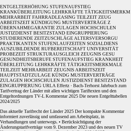
ENTGELTERHÖHUNG STUFENAUFSTIEG
KRANKÜBERLEITUNG LEHRKRÄFTE TÄTIGKEITSMERKM
MEHRARBEIT FAHRRADLEASING TEILZEIT ZEUG
ARBEITSZEIT KÜNDIGUNG MUSTERVERTRÄGE Z
ÜBERNAHMEGARANTIE ZULAGEN HOCHSCHULEN
JUSTIZDIENST BESITZSTAND EINGRUPPIERUNG
STUDIERENDE ZEITZUSCHLÄGE ALTERSVERSORGU
PRAKTIKANTEN STUFENLAUFZEITEN SOZIALDIENS
AUSZUBILDENDE RUFBEREITSCHAFT UNIVERSITÄT
PROBEZEIT STRUKTURAUSGLEICH ZEUGNIS GESU
GESUNDHEITSBERUFE STUFENAUFSTIEG KRANKHEIT
ÜBERLEITUNG LEHRKRÄFTE TÄTIGKEITSMERKMALE
TEILZEIT MEHRARBEIT ZEUGNIS ARBEITSZEIT
HAUPTSTADTZULAGE KÜNDG MUSTERVERTRÄGE
ZULAGEN HOCHSCHULEN JUSTIZDIENST BESITZSTAND
EINGRUPPIERUNG URLA Effertz · Bach-Terhorst Jahrbuch zum
Tarifvertrag der Länder mit allen wichtigen Tariftexten und den
Entgeltordnungen TV-L Kommentar 2025 Die neuen Entgelttabellen
2024/2025
Das aktuelle Tarifrecht der Länder 2025 Der kompakte Kommentar
informiert zuverlässig und umfassend am Arbeitsplatz, in
Verhandlungen und unterwegs. • Berücksichtigung der
Änderungstarifverträge vom 9. Dezember 2023 und des neuen TV