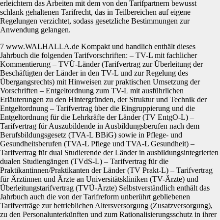
erleichtern das Arbeiten mit dem von den Tarifpartnern bewusst
schlank gehaltenen Tarifrecht, das in Teilbereichen auf eigene
Regelungen verzichtet, sodass gesetzliche Bestimmungen zur
Anwendung gelangen.
7 www.WALHALLA.de Kompakt und handlich enthält dieses
Jahrbuch die folgenden Tarifvorschriften: – TV-L mit fachlicher
Kommentierung – TVÜ-Länder (Tarifvertrag zur Überleitung der
Beschäftigten der Länder in den TV-L und zur Regelung des
Übergangsrechts) mit Hinweisen zur praktischen Umsetzung der
Vorschriften – Entgeltordnung zum TV-L mit ausführlichen
Erläuterungen zu den Hintergründen, der Struktur und Technik der
Entgeltordnung – Tarifvertrag über die Eingruppierung und die
Entgeltordnung für die Lehrkräfte der Länder (TV EntgO-L) –
Tarifvertrag für Auszubildende in Ausbildungsberufen nach dem
Berufsbildungsgesetz (TVA-L BBiG) sowie in Pflege- und
Gesundheitsberufen (TVA-L Pflege und TVA-L Gesundheit) –
Tarifvertrag für dual Studierende der Länder in ausbildungsintegrierten
dualen Studiengängen (TVdS-L) – Tarifvertrag für die
Praktikantinnen/Praktikanten der Länder (TV Prakt-L) – Tarifvertrag
für Ärztinnen und Ärzte an Universitätskliniken (TV-Ärzte) und
Überleitungstarifvertrag (TVÜ-Ärzte) Selbstverständlich enthält das
Jahrbuch auch die von der Tarifreform unberührt gebliebenen
Tarifverträge zur betrieblichen Altersversorgung (Zusatzversorgung),
zu den Personalunterkünften und zum Rationalisierungsschutz in ihrer