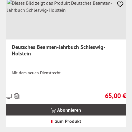
Deutsches Beamten-Jahrbuch Schleswig-
Holstein
Mit dem neuen Dienstrecht
65,00 €
Preise
Regulärer Pr
inkl.
MwSt.
Abonnieren
zzgl.
Versandkosten
zum Produkt