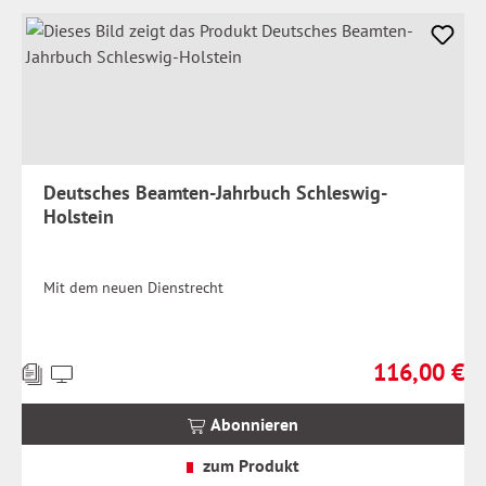
Deutsches Beamten-Jahrbuch Schleswig-
Holstein
Mit dem neuen Dienstrecht
116,00 €
Preise
Regulärer Prei
inkl.
MwSt.
Abonnieren
zzgl.
Versandkosten
zum Produkt