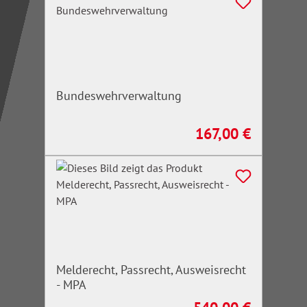
Bundeswehrverwaltung
167,00 €
Regulärer Preis:
Melderecht, Passrecht, Ausweisrecht
- MPA