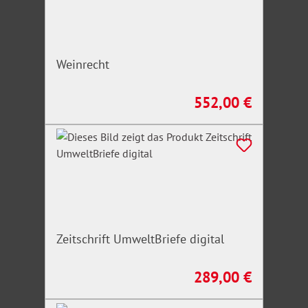
Weinrecht
552,00 €
Regulärer Preis:
Zeitschrift UmweltBriefe digital
289,00 €
Regulärer Preis: