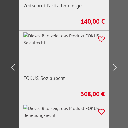
Zeitschrift Notfallvorsorge
140,00 €
Regulärer Preis:
FOKUS Sozialrecht
308,00 €
Regulärer Preis: