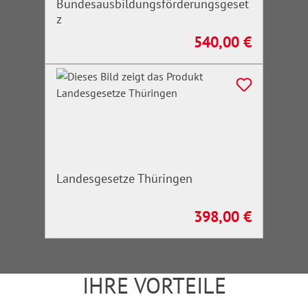
Bundesausbildungsförderungsgeset
z
540,00 €
Regulärer Preis:
Landesgesetze Thüringen
398,00 €
Regulärer Preis:
IHRE VORTEILE