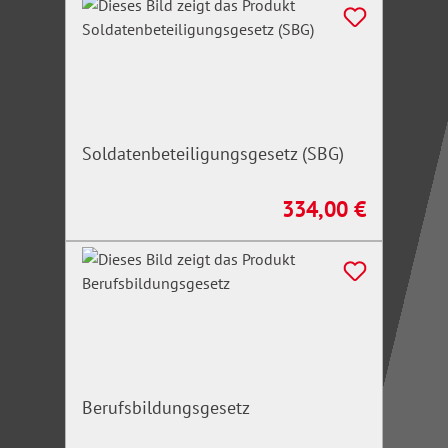
Soldatenbeteiligungsgesetz (SBG)
334,00 €
Regulärer Preis:
Berufsbildungsgesetz