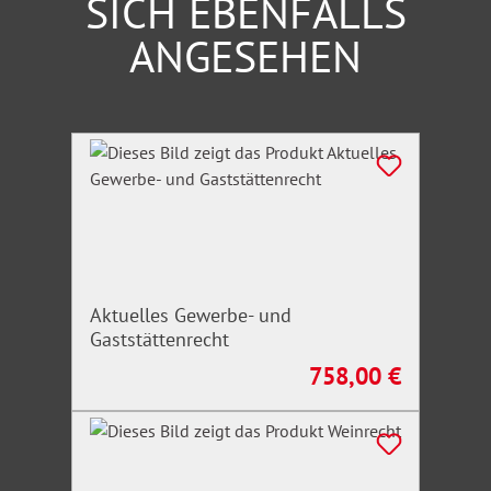
SICH EBENFALLS
ANGESEHEN
Produktgalerie überspringen
Aktuelles Gewerbe- und
Gaststättenrecht
758,00 €
Regulärer Preis: