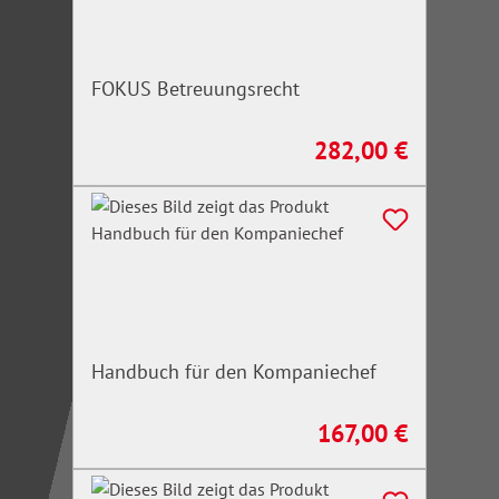
FOKUS Betreuungsrecht
282,00 €
Regulärer Preis:
Handbuch für den Kompaniechef
167,00 €
Regulärer Preis: