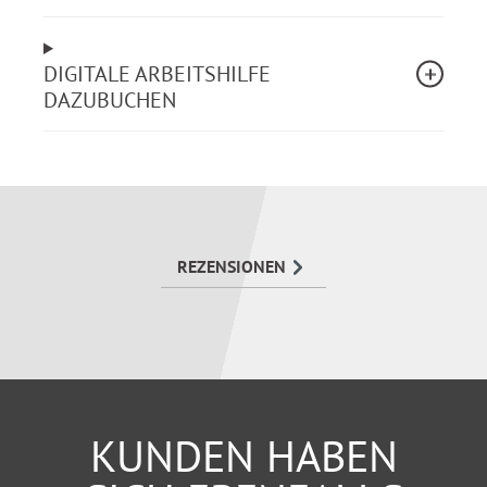
Vermögensbildung - Personalvertretungsrecht
Fürsorge/Beihilferecht
DIGITALE ARBEITSHILFE
Besonders hilfreich sind die zahlreichen
DAZUBUCHEN
Rundschreiben; sie präzisieren die
Gesetzesanwendung.
Die Loseblattsammlung zeichnet sich als
umfassendes Nachschlagewerk aus, das alle Gesetze,
alle einschlägigen Verordnungen und
REZENSIONEN
Verwaltungsvorschriften, Bestimmungen und
Richtlinien enthält. Die einzigartige
Zusammenstellung des DBJ Schleswig-Holstein ist
darauf ausgelegt, dass alle dienstrechtlichen Fragen
aktuell und gezielt geklärt werden können.
KUNDEN HABEN