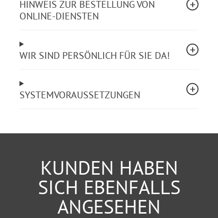
HINWEIS ZUR BESTELLUNG VON
Überzeugen Sie sich selbst im 24-Stunden-Test!
ONLINE-DIENSTEN
WIR SIND PERSÖNLICH FÜR SIE DA!
SYSTEMVORAUSSETZUNGEN
KUNDEN HABEN
SICH EBENFALLS
ANGESEHEN