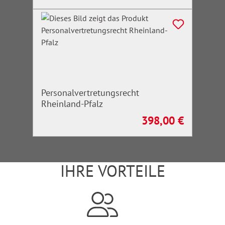
Personalvertretungsrecht
Rheinland-Pfalz
398,00 €
Regulärer Preis:
IHRE VORTEILE