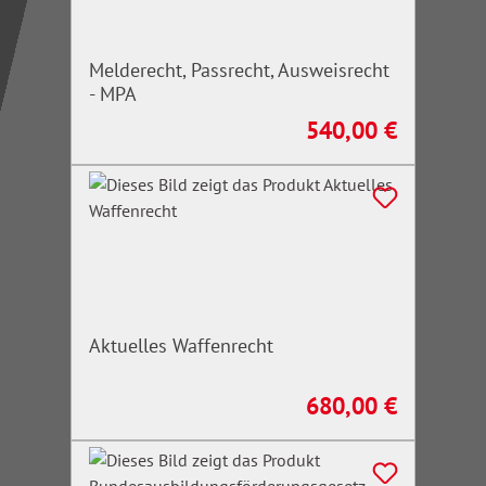
Melderecht, Passrecht, Ausweisrecht
- MPA
540,00 €
Regulärer Preis:
Aktuelles Waffenrecht
680,00 €
Regulärer Preis: