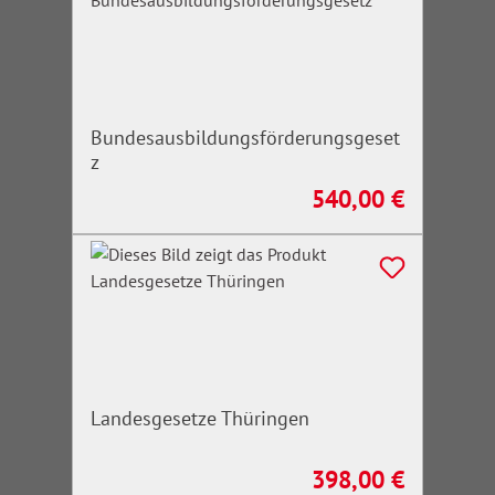
Bundesausbildungsförderungsgeset
z
540,00 €
Regulärer Preis:
Landesgesetze Thüringen
398,00 €
Regulärer Preis: