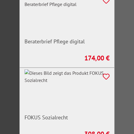
Beraterbrief Pflege digital
174,00 €
Regulärer Preis:
FOKUS Sozialrecht