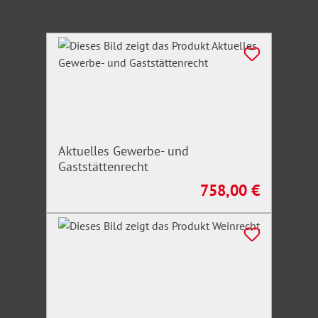
Produktgalerie überspringen
Aktuelles Gewerbe- und
Gaststättenrecht
758,00 €
Regulärer Preis: