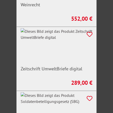
Weinrecht
552,00 €
Regulärer Preis:
Zeitschrift UmweltBriefe digital
289,00 €
Regulärer Preis: