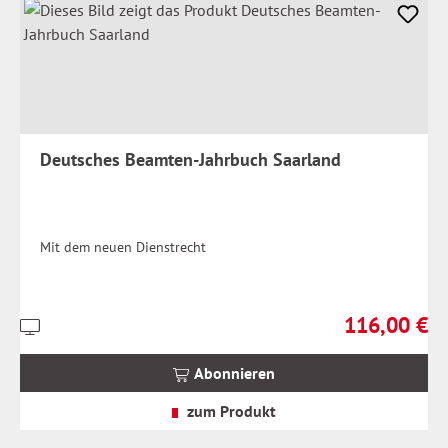
Deutsches Beamten-Jahrbuch Saarland
Mit dem neuen Dienstrecht
116,00 €
Preise
Regulärer Prei
inkl.
MwSt.
Abonnieren
zzgl.
Versandkosten
zum Produkt