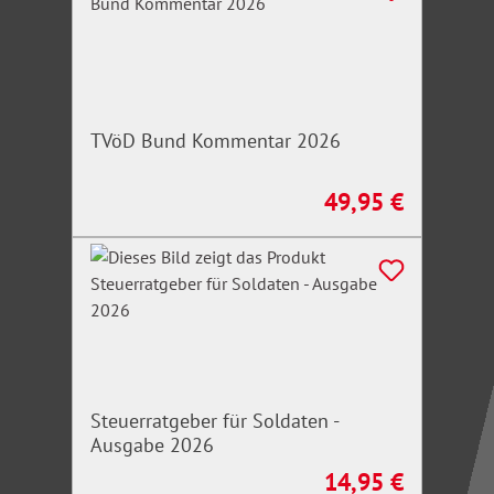
TVöD Bund Kommentar 2026
49,95 €
Regulärer Preis:
Steuerratgeber für Soldaten -
Ausgabe 2026
14,95 €
Regulärer Preis: