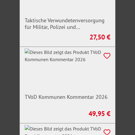
Taktische Verwundetenversorgung
für Militär, Polizei und
Rettungskräfte
27,50 €
Regulärer Preis:
TVöD Kommunen Kommentar 2026
49,95 €
Regulärer Preis: