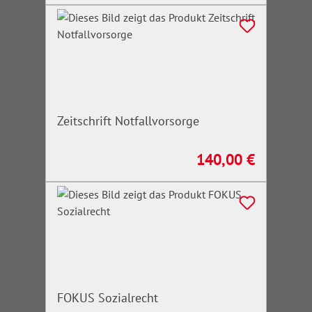
Zeitschrift Notfallvorsorge
140,00 €
Regulärer Preis:
FOKUS Sozialrecht