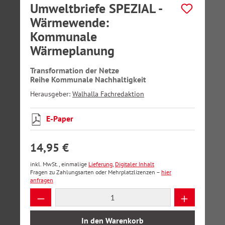
Umweltbriefe SPEZIAL -
Wärmewende:
Kommunale
Wärmeplanung
Transformation der Netze
Reihe Kommunale Nachhaltigkeit
Herausgeber:
Walhalla Fachredaktion
E-Paper
14,95 €
inkl. MwSt., einmalige
Lieferung
,
Digitaler Inhalt
Fragen zu Zahlungsarten oder Mehrplatzlizenzen –
hier
anfragen
Produkt Anzahl: Gib den gewünschten Wer
In den Warenkorb