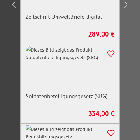
Zeitschrift UmweltBriefe digital
289,00 €
Regulärer Preis:
Soldatenbeteiligungsgesetz (SBG)
334,00 €
Regulärer Preis: