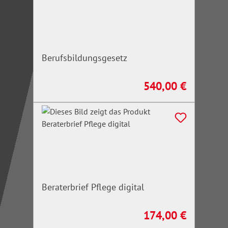
Berufsbildungsgesetz
540,00 €
Regulärer Preis:
Beraterbrief Pflege digital
174,00 €
Regulärer Preis: