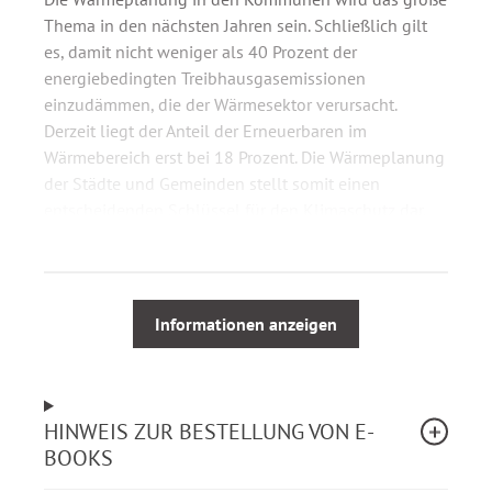
Thema in den nächsten Jahren sein. Schließlich gilt
es, damit nicht weniger als 40 Prozent der
energiebedingten Treibhausgasemissionen
einzudämmen, die der Wärmesektor verursacht.
Derzeit liegt der Anteil der Erneuerbaren im
Wärmebereich erst bei 18 Prozent. Die Wärmeplanung
der Städte und Gemeinden stellt somit einen
entscheidenden Schlüssel für den Klimaschutz dar.
Dieses UmweltBriefe-SPEZIAL versammelt dazu
Artikel und Interviews der vergangenen Jahre.
Informationen anzeigen
HINWEIS ZUR BESTELLUNG VON E-
BOOKS