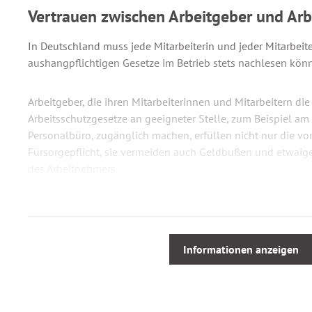
Vertrauen zwischen Arbeitgeber und Ar
In Deutschland muss jede Mitarbeiterin und jeder Mitarbeit
aushangpflichtigen Gesetze im Betrieb stets nachlesen kön
Arbeitgeber, die ihren Mitarbeiterinnen und Mitarbeitern die
Arbeitsschutzgesetze an geeigneter Stelle, zum Beispiel am
Personalbüro, zugänglich machen, erfüllen nicht nur die 
Fürsorgepflicht, sie vermeiden auch Geldbußen und etwai
des Arbeitnehmers.
Die zur Verfügung stehenden Vorschrifte
Allgemeines Gleichbehandlungsgesetz (AGG)
Informationen anzeigen
Arbeitsgerichtsgesetz (ArbGG, Auszug)
Arbeitsmedizinische Vorsorge (ArbMedVV)
Arbeitsschutzgesetz (ArbSchG)
Arbeitssicherheitsgesetz (ASiG)