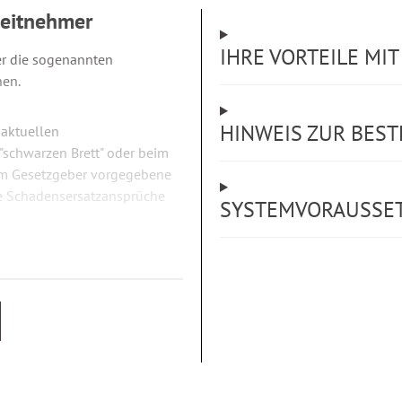
beitnehmer
IHRE VORTEILE MI
er die sogenannten
nen.
HINWEIS ZUR BEST
 aktuellen
 "schwarzen Brett" oder beim
vom Gesetzgeber vorgegebene
ge Schadensersatzansprüche
SYSTEMVORAUSSE
n: