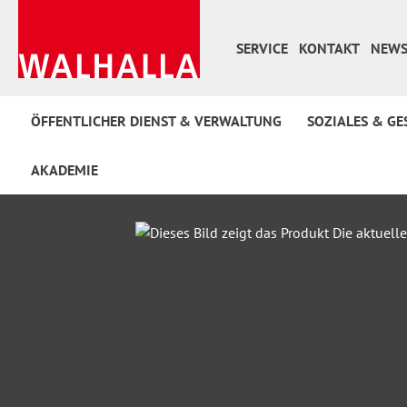
 Hauptinhalt springen
Zur Suche springen
Zur Hauptnavigation springen
SERVICE
KONTAKT
NEWS
ÖFFENTLICHER DIENST & VERWALTUNG
SOZIALES & GE
AKADEMIE
Bildergalerie überspringen