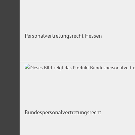
Alle Fakten zur Aushangpflicht
Wo ist der richtige Aufbewahrungsort? Welche Vorschriften 
Personalvertretungsrecht Hessen
werden? Welche Konsequenzen drohen, wenn die Vorschrifte
zugänglich gemacht werden?
Antworten zu diesen und weiteren Fragen beantwortet unse
Fragen zu den Aushangpflichtigen.
Bundespersonalvertretungsrecht