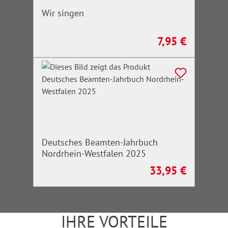
Wir singen
7,95 €
Regulärer Preis:
Deutsches Beamten-Jahrbuch
Nordrhein-Westfalen 2025
33,95 €
Regulärer Preis:
IHRE VORTEILE