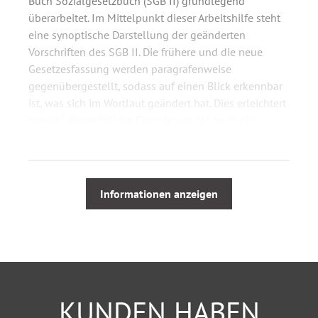
Buch Sozialgesetzbuch (SGB II) grundlegend
überarbeitet. Im Mittelpunkt dieser Arbeitshilfe steht
eine synoptische Darstellung der geänderten
Vorschriften des SGB II. Die frühere und die neue
Gesetzesfassung werden paragrafenweise
gegenübergestellt, sodass auf einen Blick erkennbar
ist, was sich im Wortlaut geändert hat. Dies erleichtert
sowohl die rechtliche Einordnung als auch die
tägliche Anwendung.
Ergänzend enthält das Arbeitsbuch die
Gesetzesbegründung zum „Dreizehnten Gesetz zur
Informationen anzeigen
Änderung des Zweiten Buches Sozialgesetzbuch und
anderer Gesetze“, die systematisch den jeweiligen
Vorschriften zugeordnet ist. Redaktionelle Hinweise,
Erläuterungen und anschauliche Schaubilder
erklären die Hintergründe, Ziele und praktischen
Auswirkungen der Reform.
KUNDEN HABEN