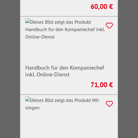
60,00 €
Regulärer Preis:
Handbuch für den Kompaniechef
inkl. Online-Dienst
71,00 €
Regulärer Preis: