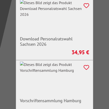
Download Personalratswahl
Sachsen 2026
34,95 €
Regulärer Preis:
Vorschriftensammlung Hamburg