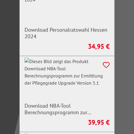
Download Personalratswahl Hessen
2024
34,95 €
Regulärer Preis:
Download NBA-Tool
Berechnungsprogramm zur
Ermittlung der Pflegegrade Upgrade
39,95 €
Regulärer Preis:
Version 5.1