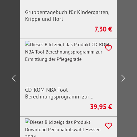
Gruppentagebuch für Kindergarten,
Krippe und Hort
7,30 €
Regulärer Preis:
CD-ROM NBA-Tool
Berechnungsprogramm zur
Ermittlung der Pflegegrade
39,95 €
Regulärer Preis: