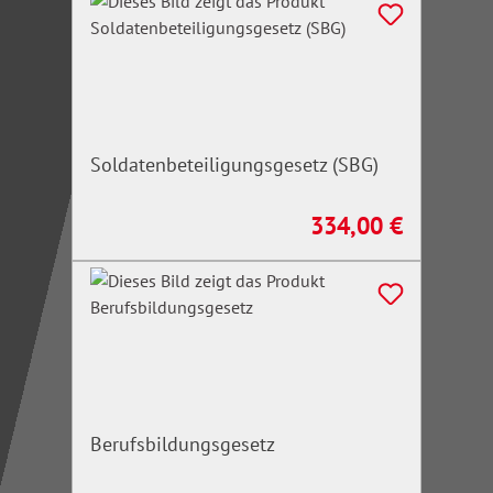
Soldatenbeteiligungsgesetz (SBG)
334,00 €
Regulärer Preis:
Berufsbildungsgesetz