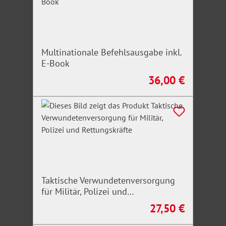
orts- und zeitunabhängig über die Homepage des
Verlages aufrufbar.
Multinationale Befehlsausgabe inkl.
E-Book
36,00 €
Regulärer Preis:
Taktische Verwundetenversorgung
für Militär, Polizei und
Rettungskräfte
27,50 €
Regulärer Preis: