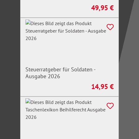
49,95 €
Regulärer Preis:
Steuerratgeber für Soldaten -
Ausgabe 2026
14,95 €
Regulärer Preis: