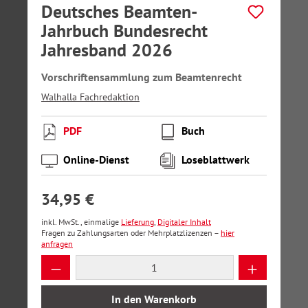
Deutsches Beamten-
Jahrbuch Bundesrecht
Jahresband 2026
Vorschriftensammlung zum Beamtenrecht
Walhalla Fachredaktion
PDF
Buch
Online-Dienst
Loseblattwerk
34,95 €
inkl. MwSt., einmalige
Lieferung
,
Digitaler Inhalt
Fragen zu Zahlungsarten oder Mehrplatzlizenzen –
hier
anfragen
Produkt Anzahl: Gib den gewünschten Wer
In den Warenkorb