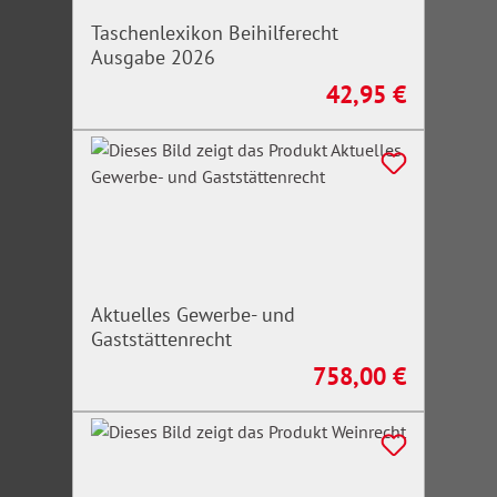
Taschenlexikon Beihilferecht
Ausgabe 2026
42,95 €
Regulärer Preis:
Aktuelles Gewerbe- und
Gaststättenrecht
758,00 €
Regulärer Preis: