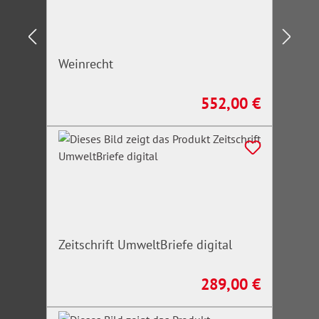
Weinrecht
552,00 €
Regulärer Preis:
Zeitschrift UmweltBriefe digital
289,00 €
Regulärer Preis: