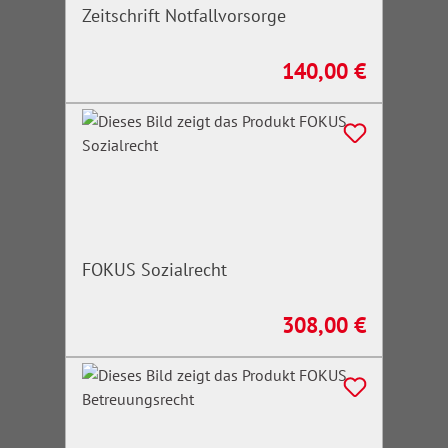
Zeitschrift Notfallvorsorge
140,00 €
Regulärer Preis:
FOKUS Sozialrecht
308,00 €
Regulärer Preis: