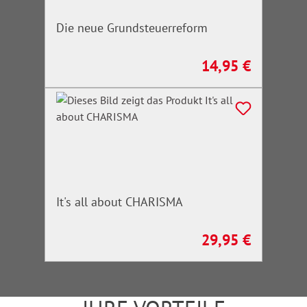
Die neue Grundsteuerreform
14,95 €
Regulärer Preis:
It's all about CHARISMA
29,95 €
Regulärer Preis: