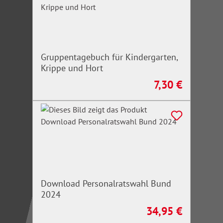
Gruppentagebuch für Kindergarten,
Krippe und Hort
7,30 €
Regulärer Preis:
Download Personalratswahl Bund
2024
34,95 €
Regulärer Preis: