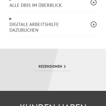
Schutzvorschriften z.B. Familienförderung,
ALLE DBJS IM ÜBERBLICK
Vermögensbildung Personalvertretungsrecht
Fürsorge/Beihilferecht
DIGITALE ARBEITSHILFE
Besonders hilfreich sind die zahlreichen
DAZUBUCHEN
Rundschreiben; sie präzisieren die
Gesetzesanwendung.
Die Loseblattsammlung zeichnet sich als
umfassendes Nachschlagewerk aus, das alle Gesetze,
alle einschlägigen Verordnungen und
REZENSIONEN
Verwaltungsvorschriften, Bestimmungen und
Richtlinien enthält. Die einzigartige
Zusammenstellung des DBJ Bund ist darauf
ausgelegt, dass alle dienstrechtlichen Fragen aktuell
und gezielt geklärt werden können.