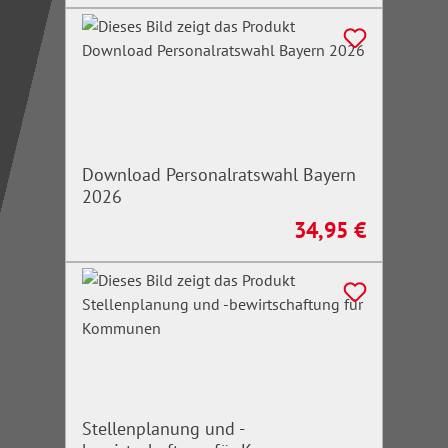
Download Personalratswahl Bayern
2026
34,95 €
Regulärer Preis:
Stellenplanung und -