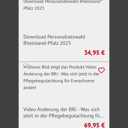
Download Personalratswahl
Rheinland-Pfalz 2025
34,95 €
Regulärer Preis:
Video Änderung der BRi - Was sich
jetzt in der Pflegebegutachtung für
Erwachsene ändert
69,95 €
Regulärer Preis: