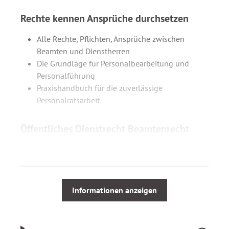
Rechte kennen Ansprüche durchsetzen
Alle Rechte, Pflichten, Ansprüche zwischen
Beamten und Dienstherren
Die Grundlage für Personalbearbeitung und
Personalführung
Praxishandbuch für die zuverlässige
Personalratsarbeit
Öffentliches Dienstrecht Beamtenrecht
Das moderne und praxisgerechte Nachschlagewerk
enthält alle einschlägigen Gesetze, Verordnungen,
Verwaltungsvorschriften, Bestimmungen und
Richtlinien aus den Bereichen Dienstrecht Statusrecht
Informationen anzeigen
Verfassungs- und allgemeines Verwaltungsrecht
Disziplinarrecht Besoldungs- und Versorgungsrecht
Reise- und Umzugskostenrecht Soziale