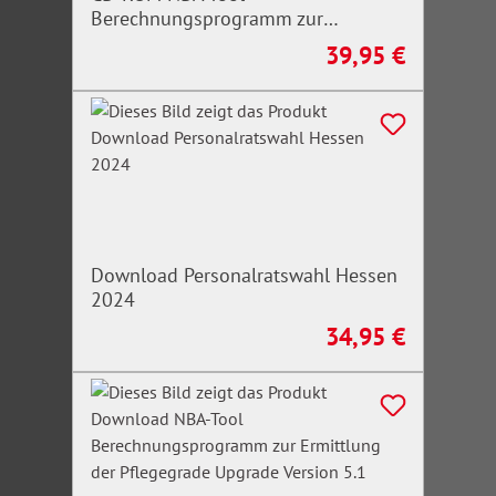
Berechnungsprogramm zur
Ermittlung der Pflegegrade
39,95 €
Regulärer Preis:
Download Personalratswahl Hessen
2024
34,95 €
Regulärer Preis: