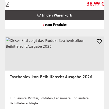
36,99 €
Preise
Regulärer Pr
inkl.
MwSt.
In den Warenkorb
zzgl.
Versandkosten
zum Produkt
Taschenlexikon Beihilferecht Ausgabe 2026
Für Beamte, Richter, Soldaten, Pensionäre und andere
Beihilfeberechtigte