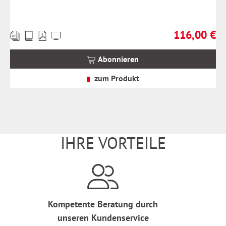
116,00 €
Preise
Regulärer Prei
inkl.
MwSt.
Abonnieren
zzgl.
Versandkosten
zum Produkt
IHRE VORTEILE
Kompetente Beratung durch
unseren Kundenservice