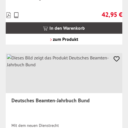
42,95 €
Preise
Regulärer Pr
inkl.
MwSt.
In den Warenkorb
zzgl.
Versandkosten
zum Produkt
Deutsches Beamten-Jahrbuch Bund
Mit dem neuen Dienstrecht