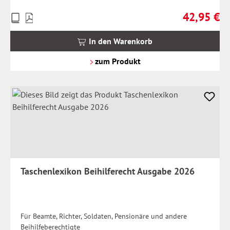
42,95 €
Preise
Regulärer Pr
inkl.
MwSt.
In den Warenkorb
zzgl.
Versandkosten
zum Produkt
Taschenlexikon Beihilferecht Ausgabe 2026
Für Beamte, Richter, Soldaten, Pensionäre und andere
Beihilfeberechtigte