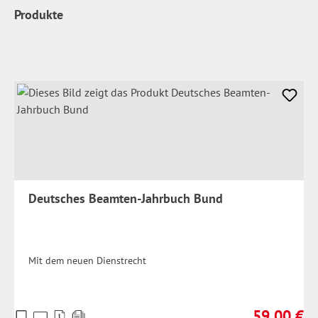
Produkte
Deutsches Beamten-Jahrbuch Bund
Mit dem neuen Dienstrecht
59,00 €
Preise
Regulärer Pr