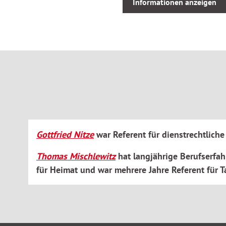
Informationen anzeigen
Ebenfalls enthalten sind die aktuelle Bundesbeihilfeveror
Verwaltungsvorschrift sowie alle wesentlichen landesrecht
Erläutert werden außerdem wichtige angrenzende Rechtsgeb
Bezug.
Dieses Lexikon beantwortet zahlreiche Fragen rund um das Be
Themen mit vielen detaillierten Informationen.
Gottfried Nitze
war Referent für dienstrechtlich
Thomas Mischlewitz
hat langjährige Berufserfah
für Heimat und war mehrere Jahre Referent für Ta