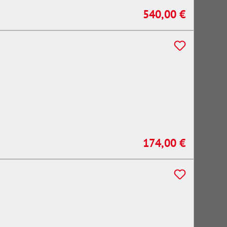
540,00 €
Regulärer Preis:
174,00 €
Regulärer Preis: