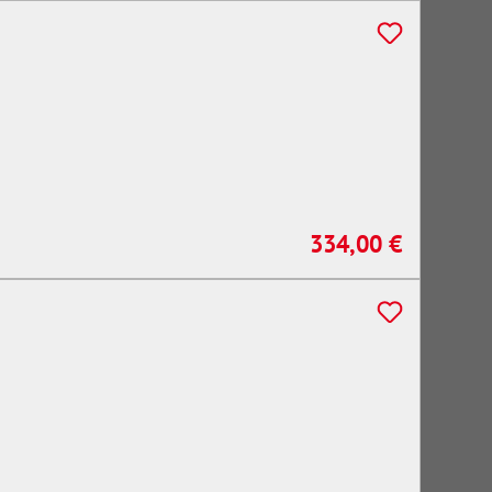
334,00 €
Regulärer Preis: