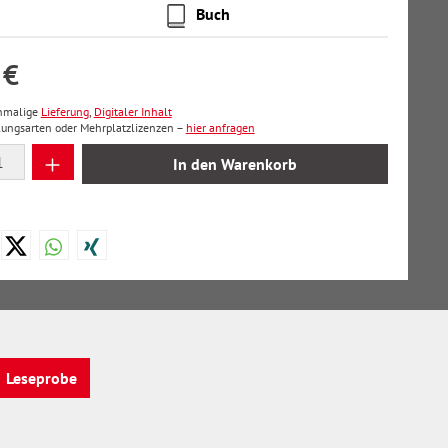
Buch
 €
inmalige
Lieferung
,
Digitaler Inhalt
lungsarten oder Mehrplatzlizenzen –
hier anfragen
 Anzahl: Gib den gewünschten Wert ein oder
In den Warenkorb
Leseprobe