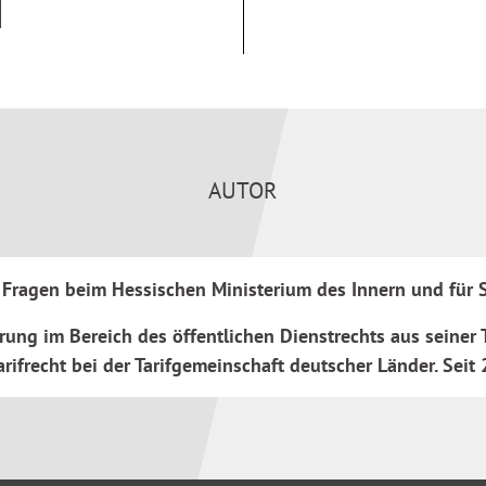
dnung, die Allgemeine
lichen Abweichungen.
iete mit beihilferechtlichem
ihilferecht und vertieft die
AUTOR
e Fragen beim Hessischen Ministerium des Innern und für
rung im Bereich des öffentlichen Dienstrechts aus seiner
rifrecht bei der Tarifgemeinschaft deutscher Länder. Seit 