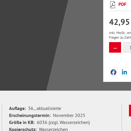
PDF
42,95
inkl. MwSt., e
Fragen zu Zah
Produkt
Auflage:
36., aktualisierte
Erscheinungstermin:
November 2025
Größe in KB:
6036 (zzgl. Wasserzeichen)
Kopierschutz:
Wasserzeichen