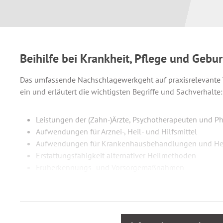
Beihilfe bei Krankheit, Pflege und Gebur
Das umfassende Nachschlagewerkgeht auf praxisrelevante 
ein und erläutert die wichtigsten Begriffe und Sachverhalte:
Leistungen der (Zahn-)Ärzte, Psychotherapeuten und P
Aufwendungen für Arznei-, Heil- und Hilfsmittel
Aufwendungen für Krankenhausbehandlungen und He
Erstattungsfähigkeit alternativer Heilmethoden
Früherkennungs- und Vorsorgemaßnahmen
Pflegebedürftigkeit: häuslich, stationär, dauernd, im A
Eigenbehalte mit Belastungsgrenzen
Bemessung und Begrenzung der Beihilfe
Wechsel von Tarifen und Versicherungen