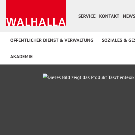
 Hauptinhalt springen
Zur Suche springen
Zur Hauptnavigation springen
SERVICE
KONTAKT
NEWS
ÖFFENTLICHER DIENST & VERWALTUNG
SOZIALES & GE
AKADEMIE
Bildergalerie überspringen