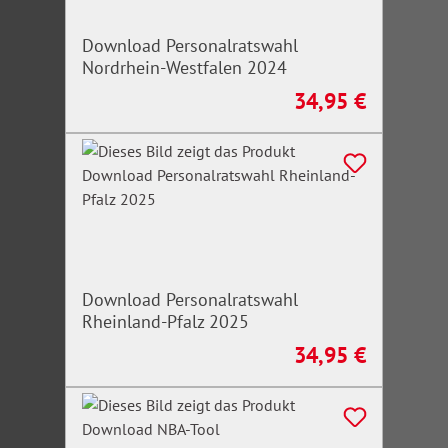
Download Personalratswahl
Nordrhein-Westfalen 2024
34,95 €
Regulärer Preis:
Download Personalratswahl
Rheinland-Pfalz 2025
34,95 €
Regulärer Preis: