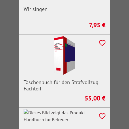
Wir singen
7,95 €
Regulärer Preis:
Taschenbuch für den Strafvollzug
Fachteil
55,00 €
Regulärer Preis: