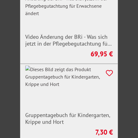
digitalen Zugriff auf die Inhalte. Der Online-Dienst ist
orts- und zeitunabhängig über die Homepage des
Verlages aufrufbar.
Video Änderung der BRi - Was sich
jetzt in der Pflegebegutachtung für
Erwachsene ändert
69,95 €
Regulärer Preis:
Gruppentagebuch für Kindergarten,
Krippe und Hort
7,30 €
Regulärer Preis: