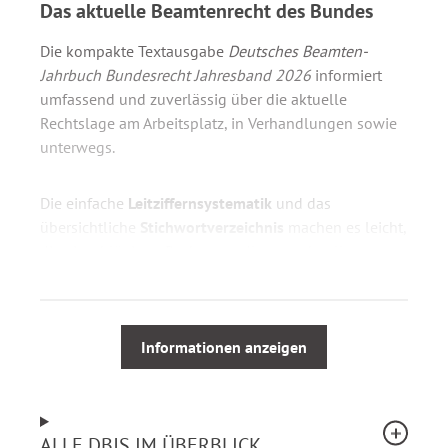
Das aktuelle Beamtenrecht des Bundes
Die kompakte Textausgabe
Deutsches Beamten-
Jahrbuch Bundesrecht Jahresband 2026
informiert
umfassend und zuverlässig über die aktuelle
Rechtslage am Arbeitsplatz, in Verhandlungen sowie
unterwegs.
Die einfache
Leitziffernsystematik
und das
übersichtliche
Stichwortverzeichnis
machen es leicht,
die einschlägigen Rechtsgrundlagen schnell zu
finden:
I Statusrecht
Informationen anzeigen
II Laufbahnrecht, Ausbildung
III Besoldung
IV Versorgung
V Personalvertretung
ALLE DBJS IM ÜBERBLICK