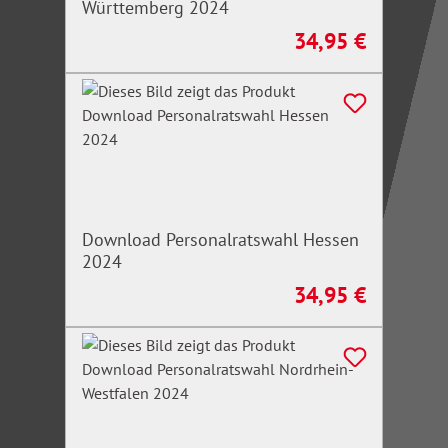
Württemberg 2024
34,95 €
Regulärer Preis:
Download Personalratswahl Hessen
2024
34,95 €
Regulärer Preis: