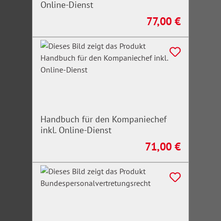
Online-Dienst
77,00 €
Regulärer Preis:
Handbuch für den Kompaniechef
inkl. Online-Dienst
71,00 €
Regulärer Preis: