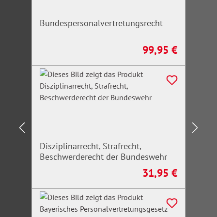
Bundespersonalvertretungsrecht
99,95 €
Regulärer Preis:
Disziplinarrecht, Strafrecht,
Beschwerderecht der Bundeswehr
31,95 €
Regulärer Preis: