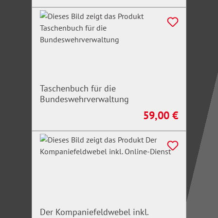
Taschenbuch für die
Bundeswehrverwaltung
59,00 €
Regulärer Preis:
Der Kompaniefeldwebel inkl.