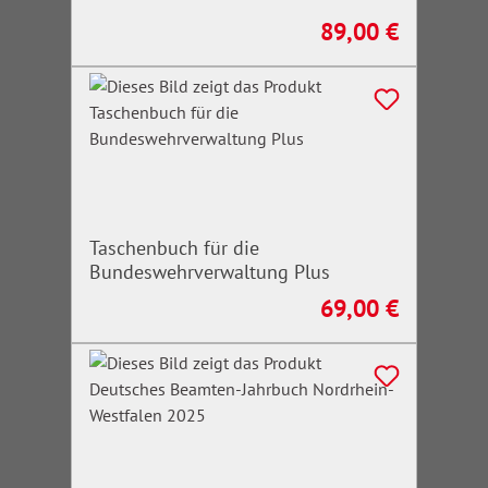
89,00 €
Regulärer Preis:
Taschenbuch für die
Bundeswehrverwaltung Plus
69,00 €
Regulärer Preis: