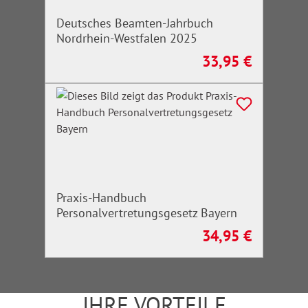
Deutsches Beamten-Jahrbuch
Nordrhein-Westfalen 2025
33,95 €
Regulärer Preis:
Praxis-Handbuch
Personalvertretungsgesetz Bayern
34,95 €
Regulärer Preis:
IHRE VORTEILE