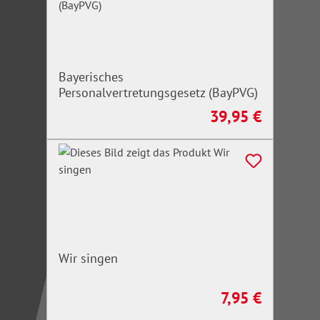
Bayerisches
Personalvertretungsgesetz (BayPVG)
39,95 €
Regulärer Preis:
Wir singen
7,95 €
Regulärer Preis: