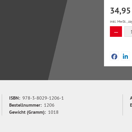
34,95
inkl. MwSt., zz
Produkt
ISBN:
978-3-8029-1206-1
Bestellnummer:
1206
Gewicht (Gramm):
1018