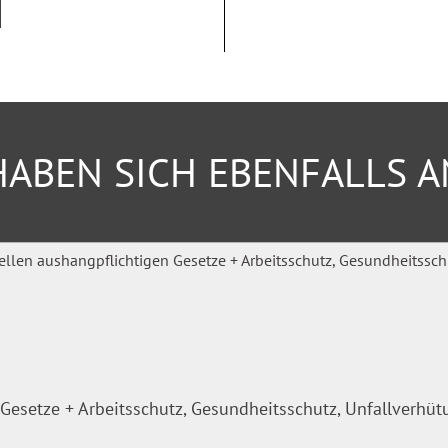
ermögensbildung
ABEN SICH EBENFALLS 
e, Anwärterinnen und
rtrauenspersonen im
verantwortliche.
talen Zugriff auf die Inhalte.
omepage des Verlages
Gesetze + Arbeitsschutz, Gesundheitsschutz, Unfallverhü