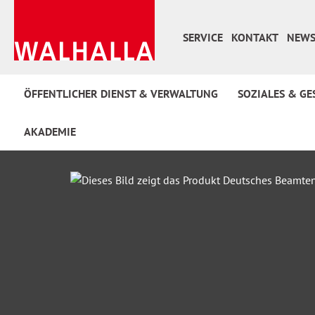
 Hauptinhalt springen
Zur Suche springen
Zur Hauptnavigation springen
SERVICE
KONTAKT
NEWS
ÖFFENTLICHER DIENST & VERWALTUNG
SOZIALES & GE
AKADEMIE
Bildergalerie überspringen