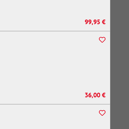
99,95 €
Regulärer Preis:
36,00 €
Regulärer Preis: