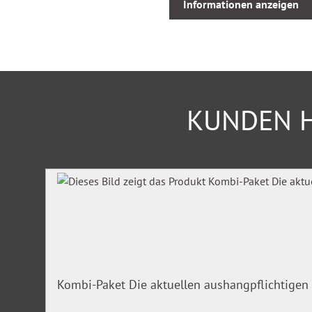
Informationen anzeigen
VI Reise- und Umzugskosten, Trennungsgeld
VII Beihilfe, Fürsorge
VIII Soziale Schutzvorschriften, Familienförderung, V
IX Verfassung, Verwaltungsrecht
X Allgemeine Schutzvorschriften
KUNDEN H
Das handliche Nachschlagewerk für Beamtinnen und Beamt
Anwärter, Versorgungsempfänger und -empfängerinnen, Ve
öffentlichen Dienst, Personalratsmitglieder sowie Führungs
Produktgalerie überspringen
Jetzt mit 3-monatigen Testzugang zum Online-Dienst:
Erstmals erhalten Sie parallel zum Druckwerk auch einen digi
Der Online-Dienst ist orts- und zeitunabhängig über die H
aufrufbar.
Kombi-Paket Die aktuellen aushangpflichtigen 