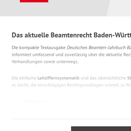
Das aktuelle Beamtenrecht Baden-Wür
Die kompakte Textausgabe
Deutsches Beamten-Jahrbuch B
informiert umfassend und zuverlässig über die aktuelle Rech
Verhandlungen sowie unterwegs.
Die einfache
Leitziffernsystematik
und das übersichtliche
S
es leicht, die einschlägigen Rechtsgrundlagen schnell zu fi
I Statusrecht
II Laufbahnrecht, Ausbildung
III Besoldung
IV Versorgung
V Personalvertretung