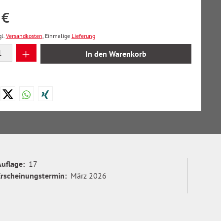
 €
gl.
Versandkosten
, Einmalige
Lieferung
 Anzahl: Gib den gewünschten Wert ein oder
In den Warenkorb
Auflage:
17
Erscheinungstermin:
März 2026