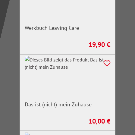
Werkbuch Leaving Care
19,90 €
Regulärer Preis:
Das ist (nicht) mein Zuhause
10,00 €
Regulärer Preis: