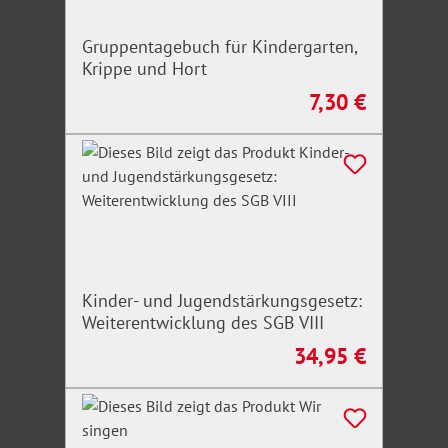
Gruppentagebuch für Kindergarten,
Krippe und Hort
7,30 €
Regulärer Preis:
Kinder- und Jugendstärkungsgesetz:
Weiterentwicklung des SGB VIII
34,95 €
Regulärer Preis: