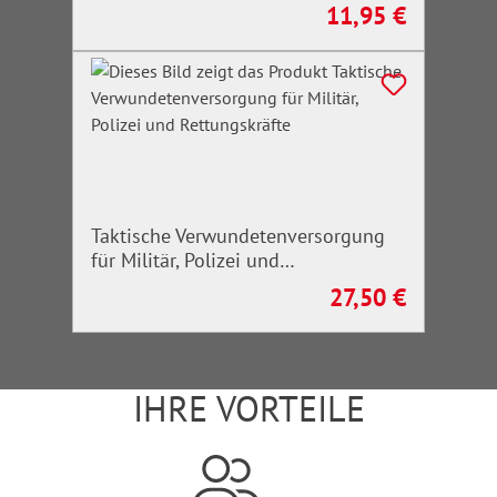
11,95 €
Regulärer Preis:
Taktische Verwundetenversorgung
für Militär, Polizei und
Rettungskräfte
27,50 €
Regulärer Preis:
IHRE VORTEILE