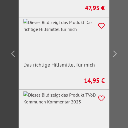
47,95 €
Regulärer Preis:
Das richtige Hilfsmittel für mich
14,95 €
Regulärer Preis: