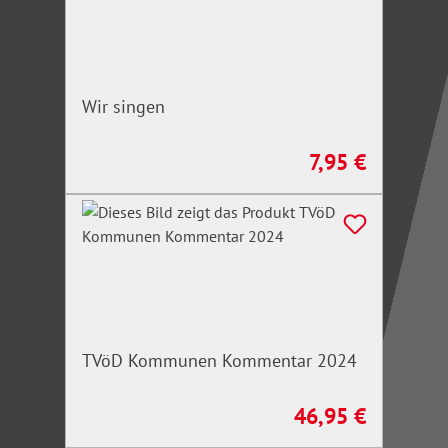
Wir singen
7,95 €
Regulärer Preis:
TVöD Kommunen Kommentar 2024
46,95 €
Regulärer Preis: