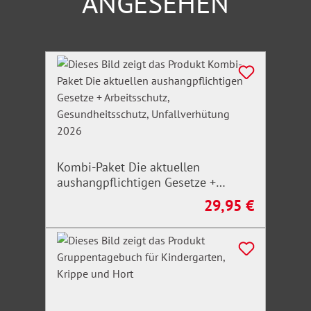
ANGESEHEN
Produktgalerie überspringen
Kombi-Paket Die aktuellen
aushangpflichtigen Gesetze +
Arbeitsschutz, Gesundheitsschutz,
29,95 €
Regulärer Preis:
Unfallverhütung 2026