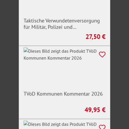
Strafprozessordnung, Personalausweisgesetz,
Bundesmeldegesetz
Taktische Verwundetenversorgung
für Militär, Polizei und
Sozialrecht
Rettungskräfte
27,50 €
Regulärer Preis:
Existenzsicherungsvorschriften (SGB II, SGB XII) mit
Durchführungsverordnungen, Kinder- und
Jugendhilfe (SGB VIII), Eingliederungshilfe (SGB IX,
Teil 2), Soziale Pflegeversicherung (SGB XI)
Heimrecht
Wohn- und Betreuungsvertragsgesetz
TVöD Kommunen Kommentar 2026
49,95 €
Rechtsstand: 1. Januar 2026. Mit dem
neuen
Regulärer Preis:
Vergütungssystem
aufgrund der Änderungen durch
das Kosten- und