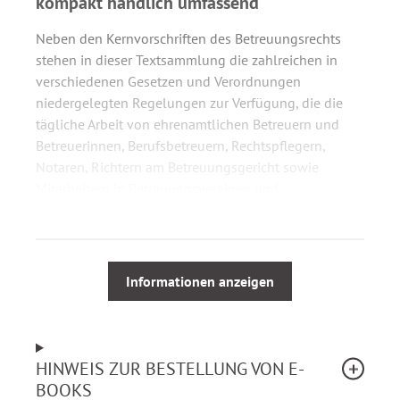
kompakt handlich umfassend
Neben den Kernvorschriften des Betreuungsrechts
stehen in dieser Textsammlung die zahlreichen in
verschiedenen Gesetzen und Verordnungen
niedergelegten Regelungen zur Verfügung, die die
tägliche Arbeit von ehrenamtlichen Betreuern und
Betreuerinnen, Berufsbetreuern, Rechtspflegern,
Notaren, Richtern am Betreuungsgericht sowie
Mitarbeitern in Betreuungsvereinen und
Betreuungsbehörden berühren.
Einzigartig und umso hilfreicher ist diese gezielt für
die Praxis zusammengestellte
Informationen anzeigen
kompakte
Gesetzessammlung
; wer sie nutzt, spart Zeit und hat
Zugriff auf umfassende und zuverlässige Information.
Das graue Griffregister und die Abschnittsübersichten
HINWEIS ZUR BESTELLUNG VON E-
verdeutlichen die klare rechts- bzw.
BOOKS
themensystematische Gliederung. Die alphabetische