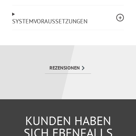
Schnellübersicht sowie das Stichwortverzeichnis
helfen beim schnellen Auffinden des maßgeblichen
Paragrafen.
SYSTEMVORAUSSETZUNGEN
Inhalt
Grundrechte, Überstaatliches Recht
Grundgesetz, BundeswahlG, UN-
REZENSIONEN
Behindertenrechtskonvention, Haager
Erwachsenenschutzübereinkommen
Betreuungsrecht
Bürgerliches Gesetzbuch (BGB), Vormünder- und
Betreuungsvergütungsgesetz (VBVG),
KUNDEN HABEN
Betreuungsorganisationsgesetz (BtOG),
SICH EBENFALLS
Betreuerregistrierungsverordnung (BtRegV),