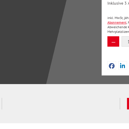
Inklusive 3 
inkl. MwSt, jä
Abonnement
,
Abweichende Kü
Mehrplatzlize
Produkt