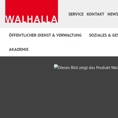
 Hauptinhalt springen
Zur Suche springen
Zur Hauptnavigation springen
SERVICE
KONTAKT
NEWS
ÖFFENTLICHER DIENST & VERWALTUNG
SOZIALES & GE
AKADEMIE
Bildergalerie überspringen