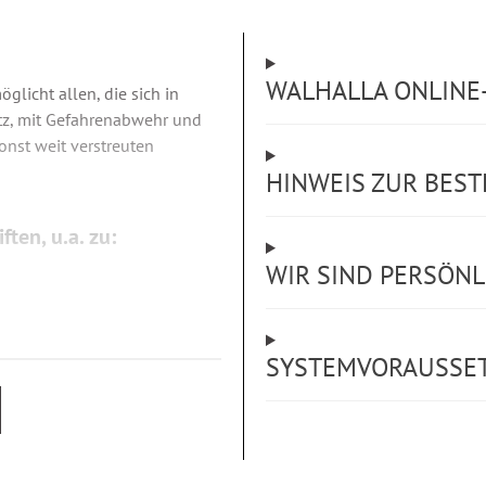
WALHALLA ONLINE-
glicht allen, die sich in
tz, mit Gefahrenabwehr und
onst weit verstreuten
HINWEIS ZUR BES
ten, u.a. zu:
WIR SIND PERSÖNLI
SYSTEMVORAUSSE