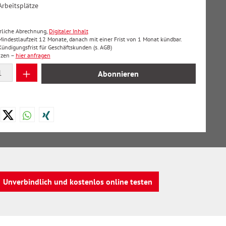
Arbeitsplätze
hrliche Abrechnung,
Digitaler Inhalt
 Mindestlaufzeit 12 Monate, danach mit einer Frist von 1 Monat kündbar.
ndigungsfrist für Geschäftskunden (s. AGB)
nzen –
hier anfragen
 Anzahl: Gib den gewünschten Wert ein oder
Abonnieren
Unverbindlich und kostenlos online testen