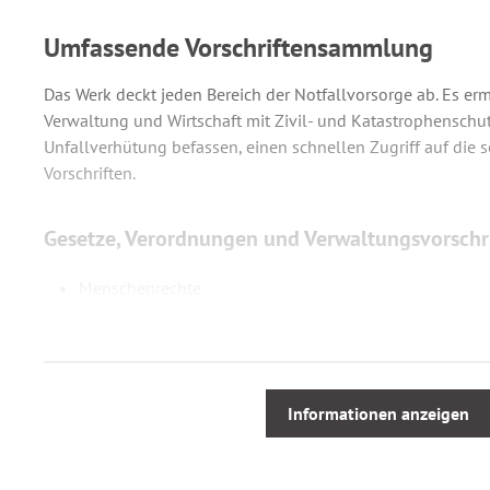
Umfassende Vorschriftensammlung
Das Werk deckt jeden Bereich der Notfallvorsorge ab. Es ermö
Verwaltung und Wirtschaft mit Zivil- und Katastrophenschu
Unfallverhütung befassen, einen schnellen Zugriff auf die s
Vorschriften.
Gesetze, Verordnungen und Verwaltungsvorschrif
Menschenrechte
Wasserrecht und Hochwasserschutz
Gesundheits- und Lebensmittelrecht
Öffentliche Sicherheit
Chemikalienrecht
Informationen anzeigen
Gewerberecht
Gerätesicherheit
Atomrecht