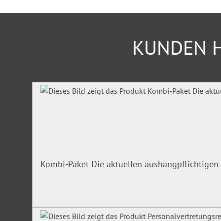
Strahlenschutz
Schutz bei Transporten
Immissionen und Emissionen
Arbeits-, Verkehrs-, Energiesicherheit
KUNDEN H
Ernährungs- und Wassersicherstellung
Innerer und äußerer Sicherheit
Produktgalerie überspringen
Inklusive 3 Lizenzen.
Der angegebene Preis umfasst die Zugangsrechte für drei Ar
Überzeugen Sie sich selbst im 24-Stunden-Test!
Kombi-Paket Die aktuellen aushangpflichtigen 