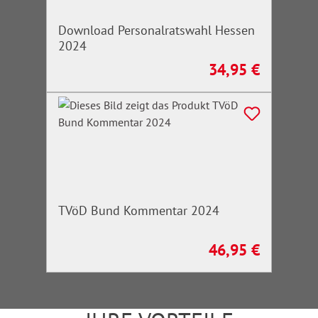
Download Personalratswahl Hessen
2024
34,95 €
Regulärer Preis:
TVöD Bund Kommentar 2024
46,95 €
Regulärer Preis: