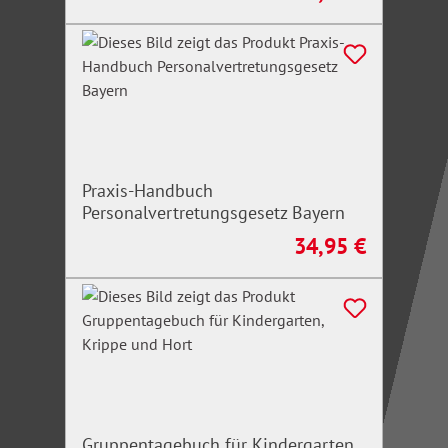
Praxis-Handbuch
Personalvertretungsgesetz Bayern
34,95 €
Regulärer Preis:
Gruppentagebuch für Kindergarten,