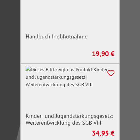
Handbuch Inobhutnahme
19,90 €
Regulärer Preis:
Kinder- und Jugendstärkungsgesetz:
Weiterentwicklung des SGB VIII
34,95 €
Regulärer Preis: