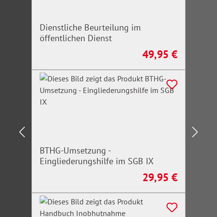
Dienstliche Beurteilung im
öffentlichen Dienst
49,95 €
Regulärer Preis:
BTHG-Umsetzung -
Eingliederungshilfe im SGB IX
29,95 €
Regulärer Preis: