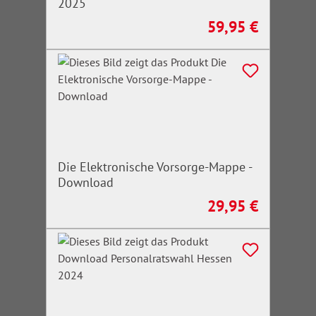
2025
59,95 €
Regulärer Preis:
Die Elektronische Vorsorge-Mappe -
Download
29,95 €
Regulärer Preis: