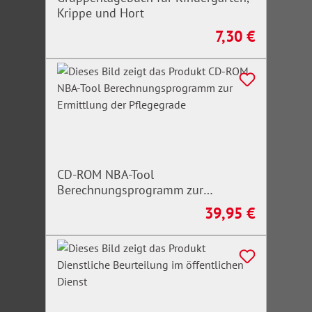
Krippe und Hort
7,30 €
Regulärer Preis:
CD-ROM NBA-Tool
Berechnungsprogramm zur
Ermittlung der Pflegegrade
39,95 €
Regulärer Preis: