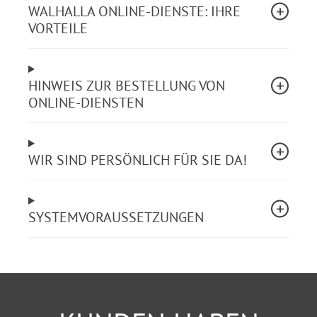
WALHALLA ONLINE-DIENSTE: IHRE
VORTEILE
Mit ergänzende Rundschreiben und wichtige Urteile
zu aktuellen Themen wie Konkurrentenklage,
Altersdiskriminierung oder Kopftuchverbot
HINWEIS ZUR BESTELLUNG VON
Überzeugen Sie sich selbst im 24-Stunden-Test!
ONLINE-DIENSTEN
WIR SIND PERSÖNLICH FÜR SIE DA!
SYSTEMVORAUSSETZUNGEN