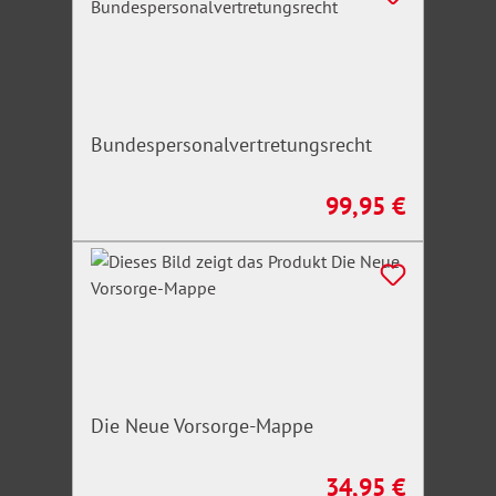
Bundespersonalvertretungsrecht
99,95 €
Regulärer Preis:
Die Neue Vorsorge-Mappe
34,95 €
Regulärer Preis: