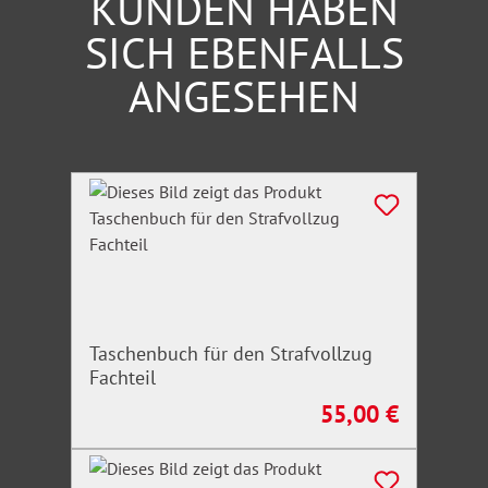
KUNDEN HABEN
SICH EBENFALLS
ANGESEHEN
Produktgalerie überspringen
Taschenbuch für den Strafvollzug
Fachteil
55,00 €
Regulärer Preis: