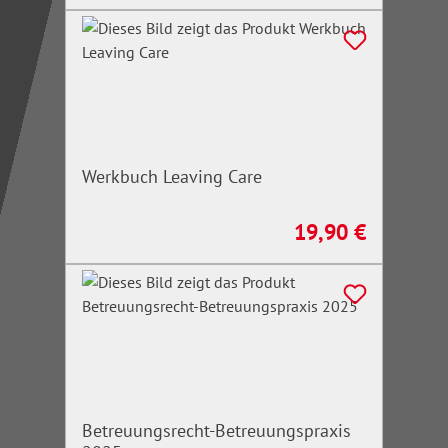
Werkbuch Leaving Care
19,90 €
Regulärer Preis:
Betreuungsrecht-Betreuungspraxis