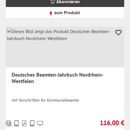
Abonnieren
zzgl.
Versandkosten
zum Produkt
Deutsches Beamten-Jahrbuch Nordrhein-
Westfalen
mit Vorschriften für Kommunalbeamte
116,00 €
Preise
Regulärer Prei
inkl.