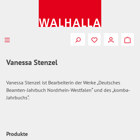
Zum Hauptinhalt springen
Du hast 0 Produkte
Vanessa Stenzel
Vanessa Stenzel ist Bearbeiterin der Werke „Deutsches
Beamten-Jahrbuch Nordrhein-Westfalen“ und des „komba-
Jahrbuchs“.
Produkte