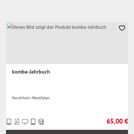
komba-Jahrbuch
Nordrhein-Westfalen
65,00 €
Preise
Regulärer Pr
inkl.
MwSt.