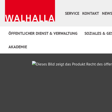
 Hauptinhalt springen
Zur Suche springen
Zur Hauptnavigation springen
SERVICE
KONTAKT
NEWS
ÖFFENTLICHER DIENST & VERWALTUNG
SOZIALES & GE
AKADEMIE
Bildergalerie überspringen