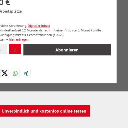
0 €
Arbeitsplätze
hrliche Abrechnung,
Digitaler Inhalt
 Mindestlaufzeit 12 Monate, danach mit einer Frist von 1 Monat kündbar.
ndigungsfrist für Geschäftskunden (s. AGB)
nzen –
hier anfragen
 Anzahl: Gib den gewünschten Wert ein oder
Abonnieren
Unverbindlich und kostenlos online testen