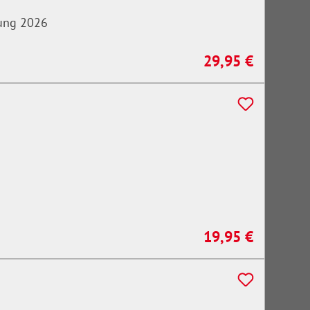
tung 2026
29,95 €
Regulärer Preis:
19,95 €
Regulärer Preis: