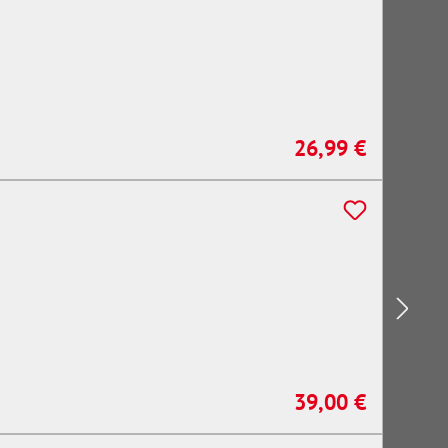
26,99 €
Regulärer Preis:
39,00 €
Regulärer Preis: