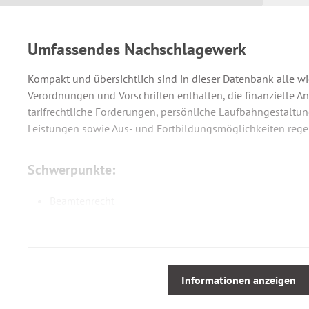
Umfassendes Nachschlagewerk
Kompakt und übersichtlich sind in dieser Datenbank alle wi
Verordnungen und Vorschriften enthalten, die finanzielle 
tarifrechtliche Forderungen, persönliche Laufbahngestaltung
Leistungen sowie Aus- und Fortbildungsmöglichkeiten rege
Schwerpunkte:
Beamtenrecht
Besoldungsrecht
Beamtenversorgungsrecht
Beamtenrechtliche Nebengebiete
Dienstordnungsrecht
Informationen anzeigen
Tarifrecht
Aus- und Fortbildung