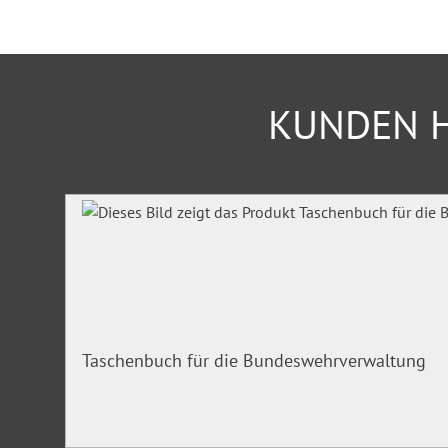
Personalvertretungsrecht
Sozialgesetze
Staats- und Verfassungsrecht
KUNDEN H
Inklusive 3 Lizenzen
Der angegebene Preis umfasst die Zugangsrechte für drei Ar
Produktgalerie überspringen
Überzeugen Sie sich selbst im 24-Stunden-Test!
Taschenbuch für die Bundeswehrverwaltung