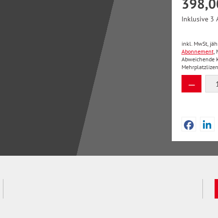
398,0
Inklusive 3 
inkl. MwSt, jä
Abonnement
,
Abweichende Kü
Mehrplatzlize
Produkt