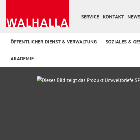
 Hauptinhalt springen
Zur Suche springen
Zur Hauptnavigation springen
SERVICE
KONTAKT
NEWS
ÖFFENTLICHER DIENST & VERWALTUNG
SOZIALES & GE
AKADEMIE
Bildergalerie überspringen