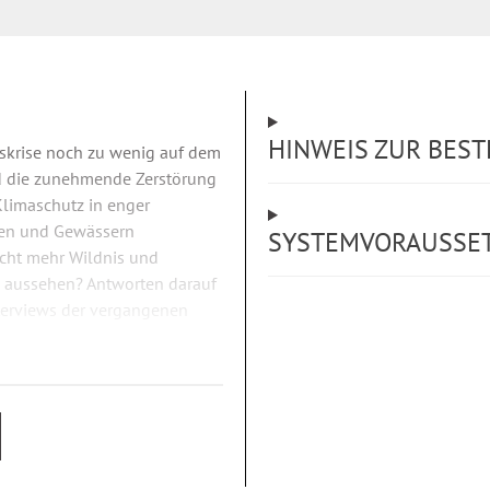
HINWEIS ZUR BES
tskrise noch zu wenig auf dem
nd die zunehmende Zerstörung
Klimaschutz in enger
ren und Gewässern
SYSTEMVORAUSSE
ucht mehr Wildnis und
 aussehen? Antworten darauf
nterviews der vergangenen