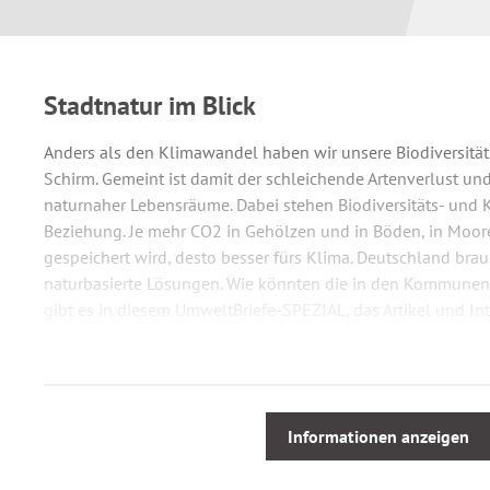
Stadtnatur im Blick
Anders als den Klimawandel haben wir unsere Biodiversitä
Schirm. Gemeint ist damit der schleichende Artenverlust u
naturnaher Lebensräume. Dabei stehen Biodiversitäts- und 
Beziehung. Je mehr CO2 in Gehölzen und in Böden, in Moo
gespeichert wird, desto besser fürs Klima. Deutschland bra
naturbasierte Lösungen. Wie könnten die in den Kommunen
gibt es in diesem UmweltBriefe-SPEZIAL, das Artikel und I
Jahre zur kommunalen Biodiversität versammelt.
Informationen anzeigen