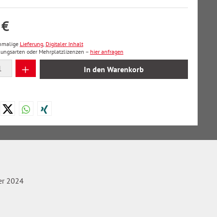
 €
inmalige
Lieferung
,
Digitaler Inhalt
lungsarten oder Mehrplatzlizenzen –
hier anfragen
 Anzahl: Gib den gewünschten Wert ein oder
In den Warenkorb
r 2024