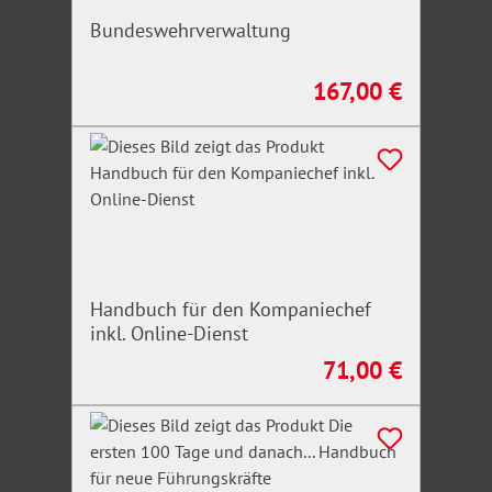
Bundeswehrverwaltung
167,00 €
Regulärer Preis:
Handbuch für den Kompaniechef
inkl. Online-Dienst
71,00 €
Regulärer Preis: