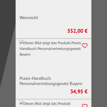
Weinrecht
552,00 €
Regulärer Preis:
Praxis-Handbuch
Personalvertretungsgesetz Bayern
34,95 €
Regulärer Preis: