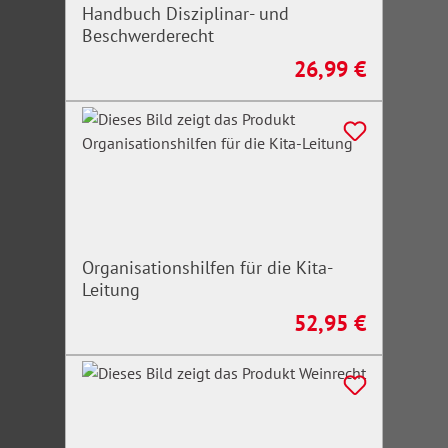
Handbuch Disziplinar- und
Beschwerderecht
26,99 €
Regulärer Preis:
Organisationshilfen für die Kita-
Leitung
52,95 €
Regulärer Preis: