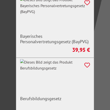
Bayerisches
Personalvertretungsgesetz (BayPVG)
39,95 €
Regulärer Preis:
Berufsbildungsgesetz