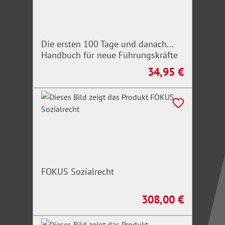
Die ersten 100 Tage und danach...
Handbuch für neue Führungskräfte
34,95 €
Regulärer Preis:
FOKUS Sozialrecht
308,00 €
Regulärer Preis: