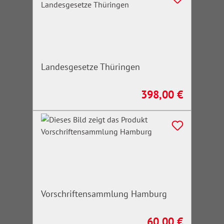
Landesgesetze Thüringen
398,00 €
Regulärer Preis:
Vorschriftensammlung Hamburg
60,00 €
Regulärer Preis: