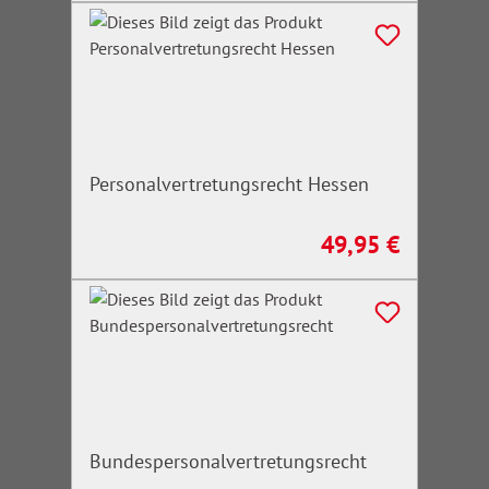
Personalvertretungsrecht Hessen
49,95 €
Regulärer Preis:
Bundespersonalvertretungsrecht