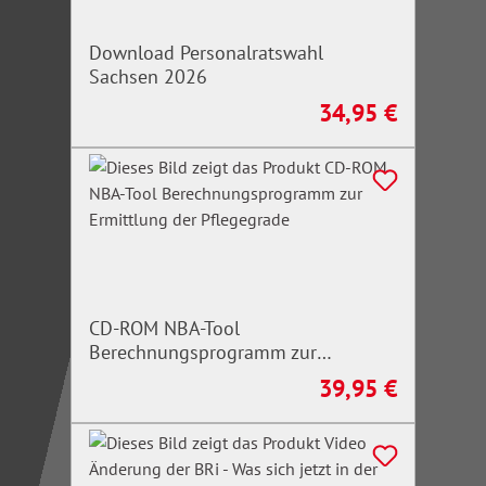
Download Personalratswahl
Sachsen 2026
34,95 €
Regulärer Preis:
CD-ROM NBA-Tool
Berechnungsprogramm zur
Ermittlung der Pflegegrade
39,95 €
Regulärer Preis: