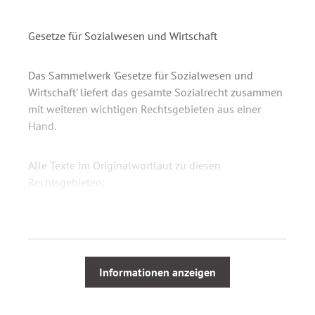
Gesetze für Sozialwesen und Wirtschaft
Das Sammelwerk 'Gesetze für Sozialwesen und
Wirtschaft' liefert das gesamte Sozialrecht zusammen
mit weiteren wichtigen Rechtsgebieten aus einer
Hand.
Alle Texte im Originalwortlaut zu diesen
Rechtsgebieten:
Verfassungsrecht und allgemeines
Verwaltungsrecht
Bürgerliches Recht, Nebengesetze, Zivilverfahren
Arbeitnehmerschutzrecht, Jugendschutzrecht,
Informationen anzeigen
Gesundheitsrecht
Strafrecht, Resozialisierung, Strafverfahrensrecht