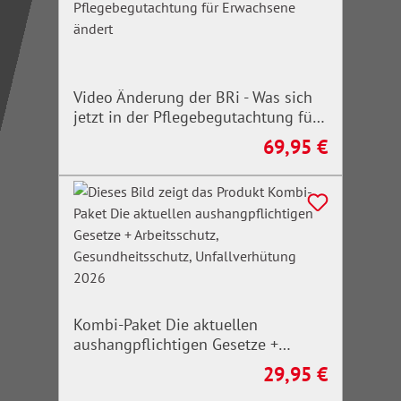
Video Änderung der BRi - Was sich
jetzt in der Pflegebegutachtung für
Erwachsene ändert
69,95 €
Regulärer Preis:
Kombi-Paket Die aktuellen
aushangpflichtigen Gesetze +
Arbeitsschutz, Gesundheitsschutz,
29,95 €
Regulärer Preis:
Unfallverhütung 2026