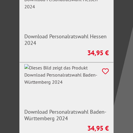
Download Personalratswahl Hessen
2024
34,95 €
Regulärer Preis:
Download Personalratswahl Baden-
Württemberg 2024
34,95 €
Regulärer Preis: