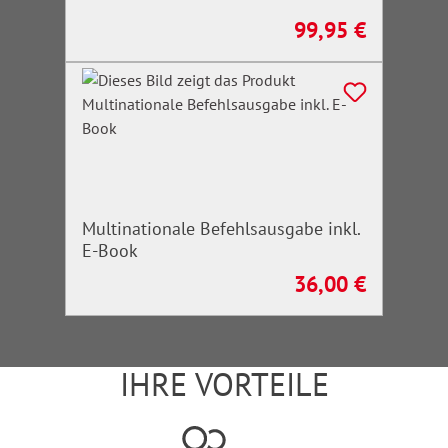
99,95 €
Regulärer Preis:
Multinationale Befehlsausgabe inkl.
E-Book
36,00 €
Regulärer Preis:
IHRE VORTEILE