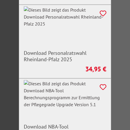
Download Personalratswahl
Rheinland-Pfalz 2025
34,95 €
Regulärer Preis:
Download NBA-Tool