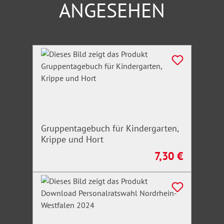
ANGESEHEN
Produktgalerie überspringen
Gruppentagebuch für Kindergarten,
Krippe und Hort
7,30 €
Regulärer Preis: