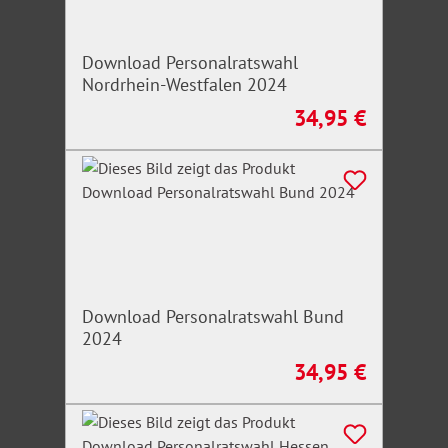
Download Personalratswahl
Nordrhein-Westfalen 2024
34,95 €
Regulärer Preis:
Download Personalratswahl Bund
2024
34,95 €
Regulärer Preis: