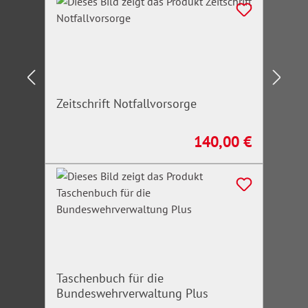
Zeitschrift Notfallvorsorge
140,00 €
Regulärer Preis:
Taschenbuch für die
Bundeswehrverwaltung Plus