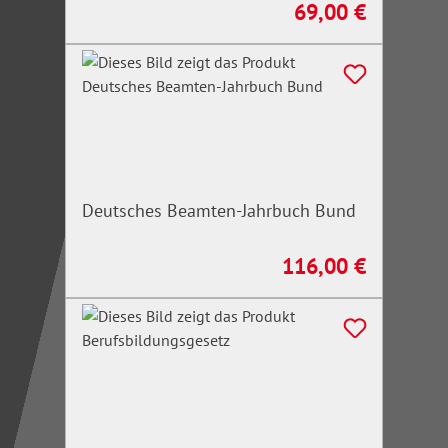
69,00 €
Regulärer Preis:
Deutsches Beamten-Jahrbuch Bund
116,00 €
Regulärer Preis: