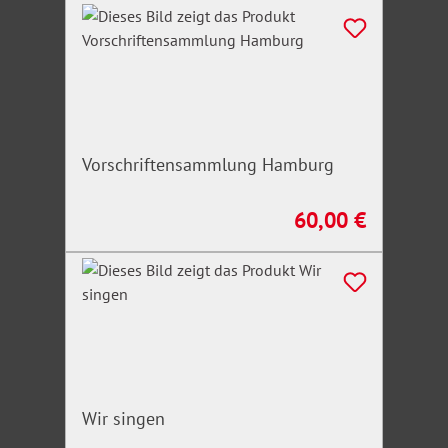
Produktgalerie überspringen
Vorschriftensammlung Hamburg
60,00 €
Regulärer Preis:
Wir singen