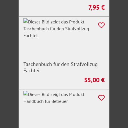
7,95 €
Regulärer Preis:
Taschenbuch für den Strafvollzug
Fachteil
55,00 €
Regulärer Preis: