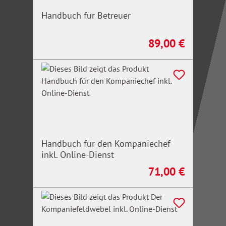
Handbuch für Betreuer
89,00 €
Regulärer Preis:
Handbuch für den Kompaniechef
inkl. Online-Dienst
71,00 €
Regulärer Preis: