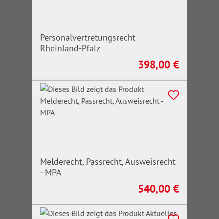
Personalvertretungsrecht
Rheinland-Pfalz
398,00 €
Regulärer Preis:
Melderecht, Passrecht, Ausweisrecht
- MPA
540,00 €
Regulärer Preis: