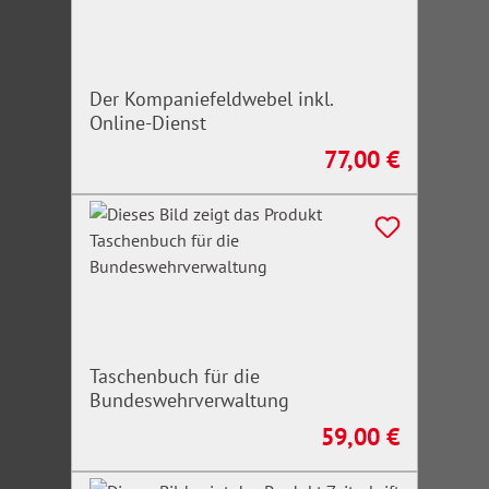
Der Kompaniefeldwebel inkl.
Online-Dienst
77,00 €
Regulärer Preis:
Taschenbuch für die
Bundeswehrverwaltung
59,00 €
Regulärer Preis: