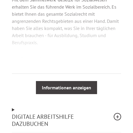
erhalten Sie das führende Werk im Sozialbereich. Es
bietet Ihnen das gesamte Sozialrecht mit
angrenzenden Rechtsgebieten aus einer Hand. Damit
haben Sie alles kompakt, was Sie in Ihrer täglichen
Arbeit brauchen - für Ausbildung, Studium und
Berufspraxis.
Alle Texte im Originalwortlaut zu diesen
Rechtsgebieten:
Verfassungsrecht und allgemeines
Informationen anzeigen
Verwaltungsrecht
Bürgerliches Recht, Nebengesetze, Zivilverfahren
Arbeitnehmerschutzrecht, Jugendschutzrecht,
Gesundheitsrecht
DIGITALE ARBEITSHILFE
Strafrecht, Resozialisierung, Strafverfahrensrecht
DAZUBUCHEN
Staatsangehörigkeitsrecht, Vertriebenen- und
Ausländerrecht